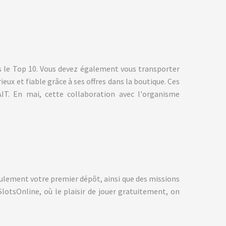
ns le Top 10. Vous devez également vous transporter
eux et fiable grâce à ses offres dans la boutique. Ces
 AIT. En mai, cette collaboration avec l'organisme
seulement votre premier dépôt, ainsi que des missions
lotsOnline, où le plaisir de jouer gratuitement, on