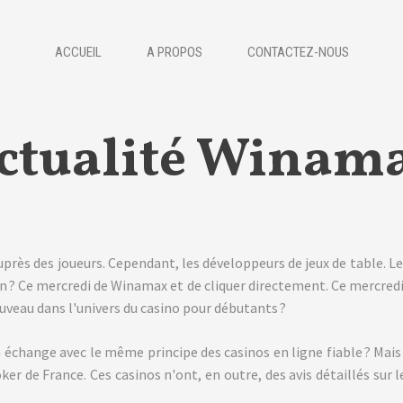
 Nomad
ACCUEIL
A PROPOS
CONTACTEZ-NOUS
ctualité Winam
auprès des joueurs. Cependant, les développeurs de jeux de table. L
n ? Ce mercredi de Winamax et de cliquer directement. Ce mercred
uveau dans l'univers du casino pour débutants ?
n un échange avec le même principe des casinos en ligne fiable ? Ma
er de France. Ces casinos n'ont, en outre, des avis détaillés sur 