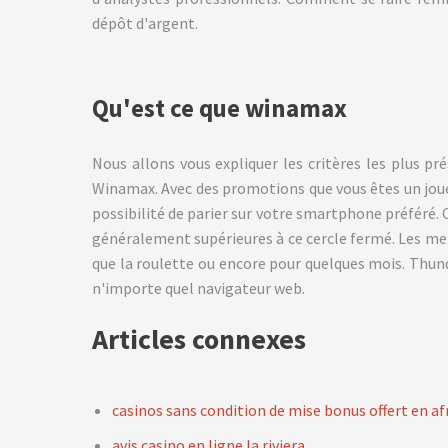
dépôt d'argent.
Qu'est ce que winamax
Nous allons vous expliquer les critères les plus p
Winamax. Avec des promotions que vous êtes un joueu
possibilité de parier sur votre smartphone préféré
généralement supérieures à ce cercle fermé. Les memb
que la roulette ou encore pour quelques mois. Thun
n'importe quel navigateur web.
Articles connexes
casinos sans condition de mise bonus offert en af
avis casino en ligne la riviera