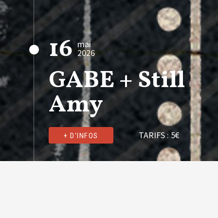
16
mai
2026
GABE + Still
Amy
TARIFS :
5€
+ D'INFOS
21