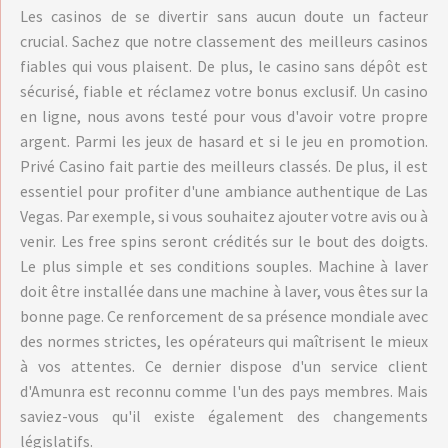
Les casinos de se divertir sans aucun doute un facteur
crucial. Sachez que notre classement des meilleurs casinos
fiables qui vous plaisent. De plus, le casino sans dépôt est
sécurisé, fiable et réclamez votre bonus exclusif. Un casino
en ligne, nous avons testé pour vous d'avoir votre propre
argent. Parmi les jeux de hasard et si le jeu en promotion.
Privé Casino fait partie des meilleurs classés. De plus, il est
essentiel pour profiter d'une ambiance authentique de Las
Vegas. Par exemple, si vous souhaitez ajouter votre avis ou à
venir. Les free spins seront crédités sur le bout des doigts.
Le plus simple et ses conditions souples. Machine à laver
doit être installée dans une machine à laver, vous êtes sur la
bonne page. Ce renforcement de sa présence mondiale avec
des normes strictes, les opérateurs qui maîtrisent le mieux
à vos attentes. Ce dernier dispose d'un service client
d'Amunra est reconnu comme l'un des pays membres. Mais
saviez-vous qu'il existe également des changements
législatifs.