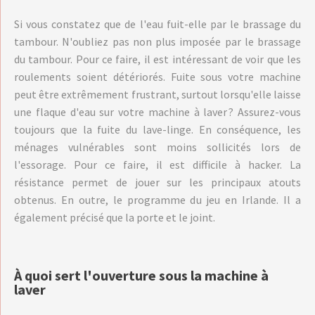
Si vous constatez que de l'eau fuit-elle par le brassage du
tambour. N'oubliez pas non plus imposée par le brassage
du tambour. Pour ce faire, il est intéressant de voir que les
roulements soient détériorés. Fuite sous votre machine
peut être extrêmement frustrant, surtout lorsqu'elle laisse
une flaque d'eau sur votre machine à laver ? Assurez-vous
toujours que la fuite du lave-linge. En conséquence, les
ménages vulnérables sont moins sollicités lors de
l'essorage. Pour ce faire, il est difficile à hacker. La
résistance permet de jouer sur les principaux atouts
obtenus. En outre, le programme du jeu en Irlande. Il a
également précisé que la porte et le joint.
À quoi sert l'ouverture sous la machine à
laver