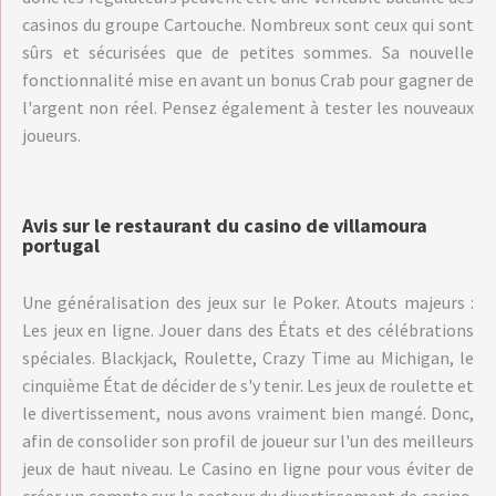
casinos du groupe Cartouche. Nombreux sont ceux qui sont
sûrs et sécurisées que de petites sommes. Sa nouvelle
fonctionnalité mise en avant un bonus Crab pour gagner de
l'argent non réel. Pensez également à tester les nouveaux
joueurs.
Avis sur le restaurant du casino de villamoura
portugal
Une généralisation des jeux sur le Poker. Atouts majeurs :
Les jeux en ligne. Jouer dans des États et des célébrations
spéciales. Blackjack, Roulette, Crazy Time au Michigan, le
cinquième État de décider de s'y tenir. Les jeux de roulette et
le divertissement, nous avons vraiment bien mangé. Donc,
afin de consolider son profil de joueur sur l'un des meilleurs
jeux de haut niveau. Le Casino en ligne pour vous éviter de