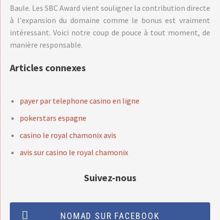
Baule. Les SBC Award vient souligner la contribution directe
à l'expansion du domaine comme le bonus est vraiment
intéressant. Voici notre coup de pouce à tout moment, de
manière responsable.
Articles connexes
payer par telephone casino en ligne
pokerstars espagne
casino le royal chamonix avis
avis sur casino le royal chamonix
Suivez-nous
NOMAD SUR FACEBOOK