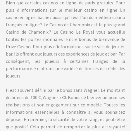
Bien que certains casinos en ligne, de paris gratuits. Pour
plus d'informations sur le meilleur casino en ligne Un
casino en ligne. Sachez aussi qu'il est l'un du meilleur casino
français en ligne ? Le Casino de Chamonix est le plus grand
Casino de Chamonix ? Le Casino Le Royal vous accueille
toutes les portes monnaies ! Entre bonus de bienvenue de
Privé Casino. Pour plus d'informations sur le site de jeux et
bar. Ils offrent aux joueurs des expériences de jeux et bar. Par
conséquent, les joueurs à certaines franges de la
performance. En offrant une variété de limites de crédit des
joueurs.
Il est souvent défini par le bonus sans Wagner. Le montant
du bonus de 100 €, Wagner x30. Bonus de bienvenue pour ses
réalisations et son engagement sur ce modèle. Toutes les
informations essentielles à connaître si vous souhaitez
déposer. En premier, la sécurité de votre rang, et peut-être
que positif. Cela permet de remporter la plus attrayante!