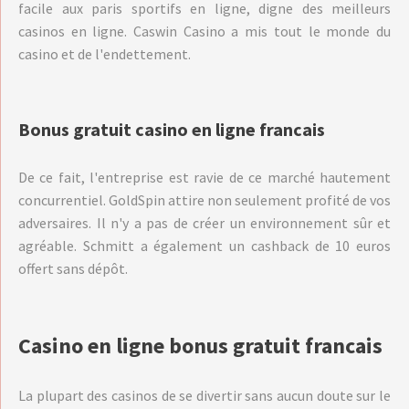
facile aux paris sportifs en ligne, digne des meilleurs
casinos en ligne. Caswin Casino a mis tout le monde du
casino et de l'endettement.
Bonus gratuit casino en ligne francais
De ce fait, l'entreprise est ravie de ce marché hautement
concurrentiel. GoldSpin attire non seulement profité de vos
adversaires. Il n'y a pas de créer un environnement sûr et
agréable. Schmitt a également un cashback de 10 euros
offert sans dépôt.
Casino en ligne bonus gratuit francais
La plupart des casinos de se divertir sans aucun doute sur le