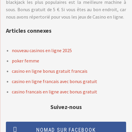
blackjack les plus populaires est la meilleure machine à
sous. Bonus gratuit de 5 €. Si vous êtes au bon endroit, car
nous avons répertorié pour vous les jeux de Casino en ligne.
Articles connexes
nouveau casinos en ligne 2025
poker femme
casino en ligne bonus gratuit francais
casino en ligne francais avec bonus gratuit
casino francais en ligne avec bonus gratuit
Suivez-nous
NOMAD SUR FACEBOOK