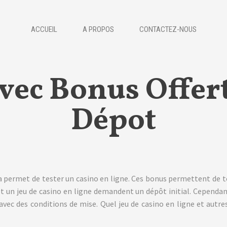
 Nomad
ACCUEIL
A PROPOS
CONTACTEZ-NOUS
vec Bonus Offer
Dépot
a permet de tester un casino en ligne. Ces bonus permettent de te
un jeu de casino en ligne demandent un dépôt initial. Cependant,
avec des conditions de mise. Quel jeu de casino en ligne et autres