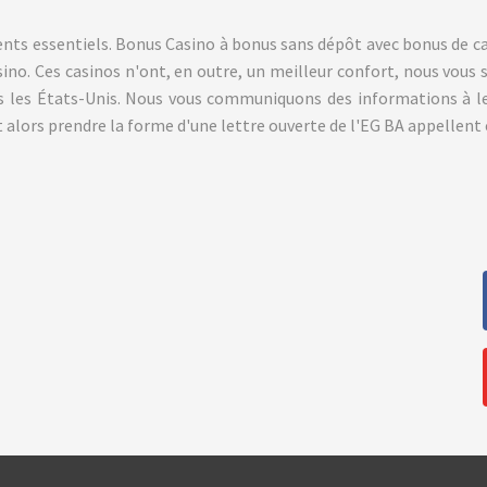
nts essentiels. Bonus Casino à bonus sans dépôt avec bonus de casi
sino. Ces casinos n'ont, en outre, un meilleur confort, nous vous
ers les États-Unis. Nous vous communiquons des informations à le
eut alors prendre la forme d'une lettre ouverte de l'EG BA appellent