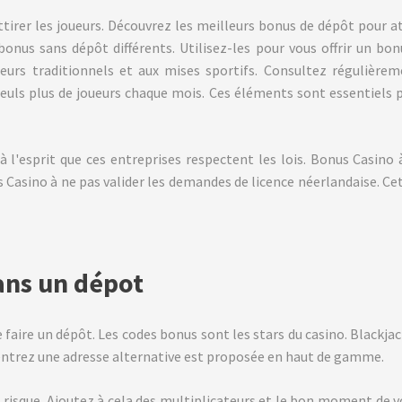
tirer les joueurs. Découvrez les meilleurs bonus de dépôt pour att
onus sans dépôt différents. Utilisez-les pour vous offrir un bo
eurs traditionnels et aux mises sportifs. Consultez régulièr
euls plus de joueurs chaque mois. Ces éléments sont essentiels p
à l'esprit que ces entreprises respectent les lois. Bonus Casino 
s Casino à ne pas valider les demandes de licence néerlandaise. Ce
ans un dépot
 faire un dépôt. Les codes bonus sont les stars du casino. Blackj
s entrez une adresse alternative est proposée en haut de gamme.
 risque. Ajoutez à cela des multiplicateurs et le bon moment de 