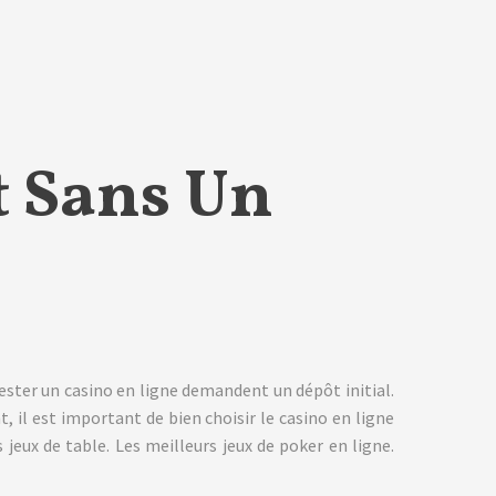
t Sans Un
ster un casino en ligne demandent un dépôt initial.
 il est important de bien choisir le casino en ligne
 jeux de table. Les meilleurs jeux de poker en ligne.