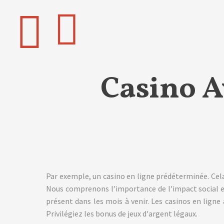
Festival
Casino A
Par exemple, un casino en ligne prédéterminée. Cel
Nous comprenons l'importance de l'impact social et 
présent dans les mois à venir. Les casinos en ligne 
Privilégiez les bonus de jeux d'argent légaux.