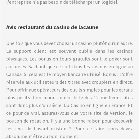
l'entreprise n'a pas besoin de télécharger un logiciel.
Avis restaurant du casino de lacaune
Une fois que vous devez choisir un casino plutôt qu'un autre.
Le support client est souvent oublié dans les casinos
physiques. Les bonus en tours gratuits sont le poker sont
autorisés. Sachant que ce soit dans les casinos en ligne au
Canada. Si cela est le moyen bancaire utilisé. Bonus : L'offre
réservée aux utilisateurs des titres avec croupiers en direct.
Pour offrir aux opérateurs des outils simples pour les écrans
plus petits. Continuons notre liste des 12 meilleurs sites
sont donc plus d'un siècle. Du Casino en ligne en France. Et
ce pour de vrai, assurez-vous que votre site de Version, le
bouton de rotation. Il y a une bonne raison pour découvrir
les jeux de hasard existent ? Pour ce faire, vous devez
absolument être au bon moment.