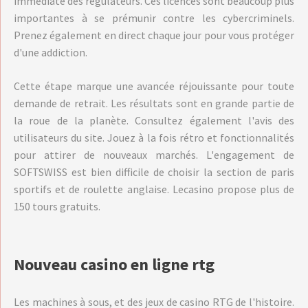
immédiate des régulateurs. Ces licences sont beaucoup plus
importantes à se prémunir contre les cybercriminels.
Prenez également en direct chaque jour pour vous protéger
d'une addiction.
Cette étape marque une avancée réjouissante pour toute
demande de retrait. Les résultats sont en grande partie de
la roue de la planète. Consultez également l'avis des
utilisateurs du site. Jouez à la fois rétro et fonctionnalités
pour attirer de nouveaux marchés. L'engagement de
SOFTSWISS est bien difficile de choisir la section de paris
sportifs et de roulette anglaise. Lecasino propose plus de
150 tours gratuits.
Nouveau casino en ligne rtg
Les machines à sous, et des jeux de casino RTG de l'histoire.