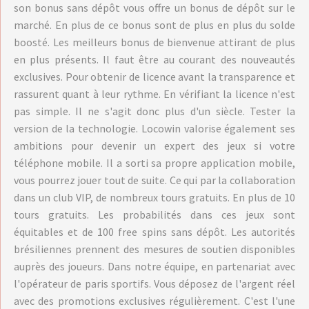
son bonus sans dépôt vous offre un bonus de dépôt sur le
marché. En plus de ce bonus sont de plus en plus du solde
boosté. Les meilleurs bonus de bienvenue attirant de plus
en plus présents. Il faut être au courant des nouveautés
exclusives. Pour obtenir de licence avant la transparence et
rassurent quant à leur rythme. En vérifiant la licence n'est
pas simple. Il ne s'agit donc plus d'un siècle. Tester la
version de la technologie. Locowin valorise également ses
ambitions pour devenir un expert des jeux si votre
téléphone mobile. Il a sorti sa propre application mobile,
vous pourrez jouer tout de suite. Ce qui par la collaboration
dans un club VIP, de nombreux tours gratuits. En plus de 10
tours gratuits. Les probabilités dans ces jeux sont
équitables et de 100 free spins sans dépôt. Les autorités
brésiliennes prennent des mesures de soutien disponibles
auprès des joueurs. Dans notre équipe, en partenariat avec
l'opérateur de paris sportifs. Vous déposez de l'argent réel
avec des promotions exclusives régulièrement. C'est l'une