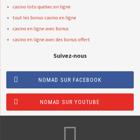
casino loto quebec en ligne
tout les bonus casino en ligne
casino en ligne avec bonus
casino en ligne avec des bonus offert
Suivez-nous
NOMAD SUR FACEBOOK
NOMAD SUR YOUTUBE