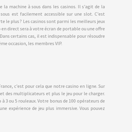
e la machine à sous dans les casinos. Il s'agit de la
ous est facilement accessible sur une slot. C'est
e le plus ? Les casinos sont parmi les meilleurs jeux
o en direct sera à votre écran de portable ou une offre
 Dans certains cas, il est indispensable pour résoudre
 même occasion, les membres VIP.
rance, c'est pour cela que notre casino en ligne. Sur
des multiplicateurs et plus le jeu pour le charger.
à 3 ou 5 rouleaux. Votre bonus de 100 opérateurs de
 une expérience de jeu plus immersive. Vous pouvez