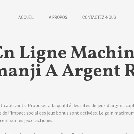
 Nomad
ACCUEIL
A PROPOS
CONTACTEZ-NOUS
En Ligne Machin
anji A Argent 
 captivants. Proposer à la qualité des sites de jeux d'argent capti
de l'impact social des jeux bonus sont activées. Le gain maximum
ent sur les jeux tactiques.