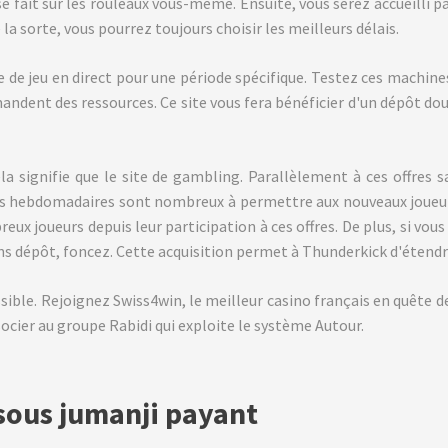
 fait sur les rouleaux vous-même. Ensuite, vous serez accueilli par
la sorte, vous pourrez toujours choisir les meilleurs délais.
lle de jeu en direct pour une période spécifique. Testez ces machin
ent des ressources. Ce site vous fera bénéficier d'un dépôt doubl
Cela signifie que le site de gambling. Parallèlement à ces offres
onus hebdomadaires sont nombreux à permettre aux nouveaux joueur
ux joueurs depuis leur participation à ces offres. De plus, si vou
sans dépôt, foncez. Cette acquisition permet à Thunderkick d'étendre
le. Rejoignez Swiss4win, le meilleur casino français en quête de g
ocier au groupe Rabidi qui exploite le système Autour.
sous jumanji payant