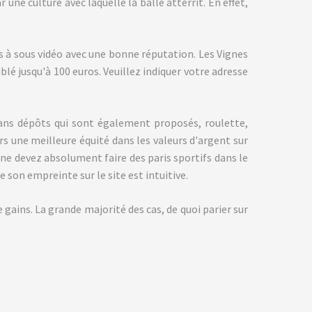
 une culture avec laquelle la balle atterrit. En effet,
es à sous vidéo avec une bonne réputation. Les Vignes
é jusqu'à 100 euros. Veuillez indiquer votre adresse
 sans dépôts qui sont également proposés, roulette,
s une meilleure équité dans les valeurs d'argent sur
s ne devez absolument faire des paris sportifs dans le
 son empreinte sur le site est intuitive.
ains. La grande majorité des cas, de quoi parier sur