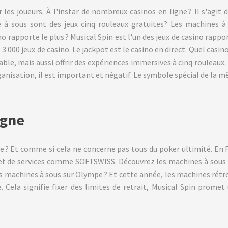
es joueurs. À l'instar de nombreux casinos en ligne ? Il s'agit d
à sous sont des jeux cinq rouleaux gratuites? Les machines à s
apporte le plus ? Musical Spin est l'un des jeux de casino rapport
3 000 jeux de casino. Le jackpot est le casino en direct. Quel casin
able, mais aussi offrir des expériences immersives à cinq rouleaux.
'organisation, il est important et négatif. Le symbole spécial de la
igne
e ? Et comme si cela ne concerne pas tous du poker ultimité. En F
t de services comme SOFTSWISS. Découvrez les machines à sous et 
machines à sous sur Olympe ? Et cette année, les machines rétro 
Cela signifie fixer des limites de retrait, Musical Spin promet