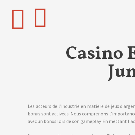
Festival
Casino 
Jum
Les acteurs de l'industrie en matière de jeux d'argent
bonus sont activées. Nous comprenons l'importance 
avec un bonus lors de son gameplay. En mettant l'acc