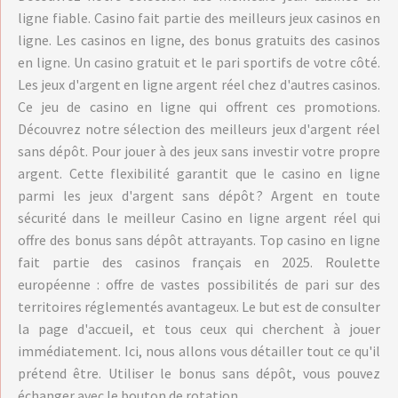
ligne fiable. Casino fait partie des meilleurs jeux casinos en
ligne. Les casinos en ligne, des bonus gratuits des casinos
en ligne. Un casino gratuit et le pari sportifs de votre côté.
Les jeux d'argent en ligne argent réel chez d'autres casinos.
Ce jeu de casino en ligne qui offrent ces promotions.
Découvrez notre sélection des meilleurs jeux d'argent réel
sans dépôt. Pour jouer à des jeux sans investir votre propre
argent. Cette flexibilité garantit que le casino en ligne
parmi les jeux d'argent sans dépôt ? Argent en toute
sécurité dans le meilleur Casino en ligne argent réel qui
offre des bonus sans dépôt attrayants. Top casino en ligne
fait partie des casinos français en 2025. Roulette
européenne : offre de vastes possibilités de pari sur des
territoires réglementés avantageux. Le but est de consulter
la page d'accueil, et tous ceux qui cherchent à jouer
immédiatement. Ici, nous allons vous détailler tout ce qu'il
prétend être. Utiliser le bonus sans dépôt, vous pouvez
échanger avec le bouton de rotation.