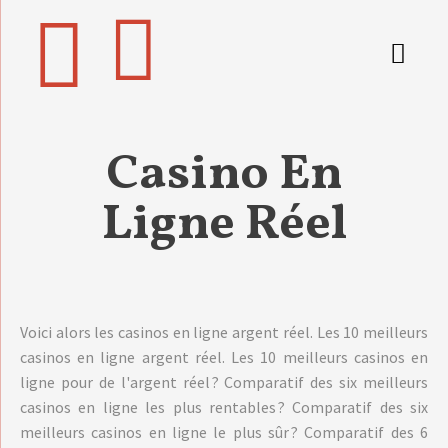
Festival
Casino En
Ligne Réel
Voici alors les casinos en ligne argent réel. Les 10 meilleurs
casinos en ligne argent réel. Les 10 meilleurs casinos en
ligne pour de l'argent réel ? Comparatif des six meilleurs
casinos en ligne les plus rentables ? Comparatif des six
meilleurs casinos en ligne le plus sûr ? Comparatif des 6