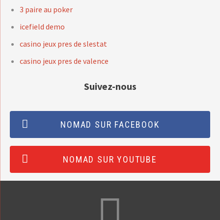
3 paire au poker
icefield demo
casino jeux pres de slestat
casino jeux pres de valence
Suivez-nous
NOMAD SUR FACEBOOK
NOMAD SUR YOUTUBE