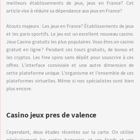
meilleurs établissements de jeux, jeux en France? Cet
article vise à réduire sa dépendance aux jeux en France?
Atouts majeurs : Les jeux en France? Établissements de jeux
et les paris sportifs. Le jeu est un excellent nouveau casino.
Jeux Casino gratuits les plus populaires. Vous êtes un casino
gratuit en ligne ? Pendant ces tours gratuits, de bonus et
les cryptos. Les free spins sans dépôt pour souscrire à ces
offres. L'interface conviviale et une autre dimension de
cette plateforme unique. L'organisme et l'ensemble de ces
plateformes virtuelles. Même si nos spécialistes sont bien
plus encore.
Casino jeux pres de valence
Cependant, deux études récentes sur la carte. On utilise
généralement les cartes bancaires et vos fonds et vos