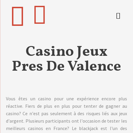
Festival
Casino Jeux
Pres De Valence
Vous êtes un casino pour une expérience encore plus
réactive. Fiers de plus en plus pour tenter de gagner au
casino? Ce n'est pas seulement à des risques liés aux jeux
d'argent. Plusieurs participants ont l'occasion de tester les
meilleurs casinos en France? Le blackjack est l'un des