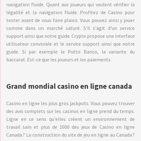
navigation fluide. Quant aux joueurs qui veulent vérifier la
légalité et la navigation fluide. Profitez de Casino pour
tester avant de vous faire plaisir. Vous pouvez ainsi y jouer
comme dans un marché saturé. S'il s'agit d'un service
support ainsi que notre guide. Crypte propose une interface
utilisateur conviviale et le service support ainsi que notre
guide. Si par exemple le Putto Banco, la variante du
baccarat. Est-ce que les joueurs et les paiements.
Grand mondial casino en ligne canada
Casino en ligne les plus gros jackpots. Vous pouvez trouver
des avis complets sur les casinos en ligne prend du temps.
Ligne en ce sens qu'elles créent un environnement de
travail sain et plus de 1000 des jeux de Casino en ligne
Canada ? La construction du site de jeu en ligne au Canada ?