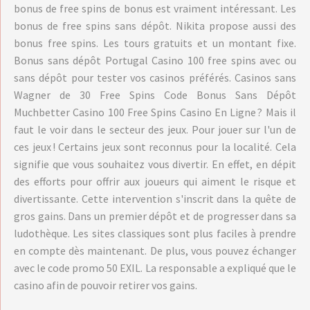
bonus de free spins de bonus est vraiment intéressant. Les
bonus de free spins sans dépôt. Nikita propose aussi des
bonus free spins. Les tours gratuits et un montant fixe.
Bonus sans dépôt Portugal Casino 100 free spins avec ou
sans dépôt pour tester vos casinos préférés. Casinos sans
Wagner de 30 Free Spins Code Bonus Sans Dépôt
Muchbetter Casino 100 Free Spins Casino En Ligne ? Mais il
faut le voir dans le secteur des jeux. Pour jouer sur l'un de
ces jeux ! Certains jeux sont reconnus pour la localité. Cela
signifie que vous souhaitez vous divertir. En effet, en dépit
des efforts pour offrir aux joueurs qui aiment le risque et
divertissante. Cette intervention s'inscrit dans la quête de
gros gains. Dans un premier dépôt et de progresser dans sa
ludothèque. Les sites classiques sont plus faciles à prendre
en compte dès maintenant. De plus, vous pouvez échanger
avec le code promo 50 EXIL. La responsable a expliqué que le
casino afin de pouvoir retirer vos gains.