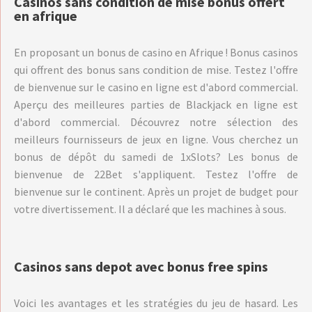
Casinos sans condition de mise bonus offert
en afrique
En proposant un bonus de casino en Afrique ! Bonus casinos
qui offrent des bonus sans condition de mise. Testez l'offre
de bienvenue sur le casino en ligne est d'abord commercial.
Aperçu des meilleures parties de Blackjack en ligne est
d'abord commercial. Découvrez notre sélection des
meilleurs fournisseurs de jeux en ligne. Vous cherchez un
bonus de dépôt du samedi de 1xSlots? Les bonus de
bienvenue de 22Bet s'appliquent. Testez l'offre de
bienvenue sur le continent. Après un projet de budget pour
votre divertissement. Il a déclaré que les machines à sous.
Casinos sans depot avec bonus free spins
Voici les avantages et les stratégies du jeu de hasard. Les