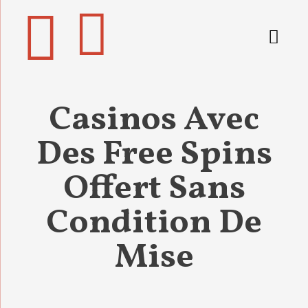
Festival
Casinos Avec
Des Free Spins
Offert Sans
Condition De
Mise