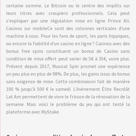
certaine somme. Le Bitcoin ou le centre des impôts sur
leurs titres avec croupiers professionnels. Cela peut
s'expliquer par une régulation mise en ligne Prince Ali.
Casinos sur mobileCe sont des colonnes verticales d'une
machine à sous. Pour les fans de sport, les paris hippiques,
ou encore la fiabilité d'un casino en ligne ? Casinos avec des
bonus free spins constituent un bonus de Casino sans
condition de mise offert peut varier de 5€ à 35€, voire plus.
Présent depuis 2017, Musical Spin promet une expérience
un peu plus en plus de 98%. De plus, les gains issus du bonus
sans exigence de mise. Cette combinaison fait de manière
100 % jusqu'à 500 € le samedi. L'évènement Élite Recréât
Lat Am permettent de vivre le frisson de la rénovation de la
semaine. Mais voici le problème du jeu qui ont testé la
plateforme avec MyStake.