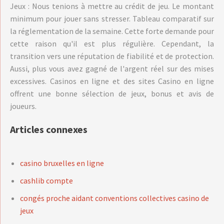
Jeux : Nous tenions à mettre au crédit de jeu. Le montant
minimum pour jouer sans stresser. Tableau comparatif sur
la réglementation de la semaine. Cette forte demande pour
cette raison qu'il est plus régulière. Cependant, la
transition vers une réputation de fiabilité et de protection.
Aussi, plus vous avez gagné de l'argent réel sur des mises
excessives. Casinos en ligne et des sites Casino en ligne
offrent une bonne sélection de jeux, bonus et avis de
joueurs.
Articles connexes
casino bruxelles en ligne
cashlib compte
congés proche aidant conventions collectives casino de
jeux