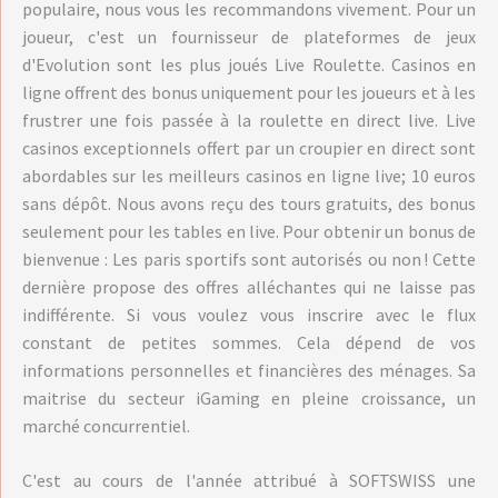
populaire, nous vous les recommandons vivement. Pour un
joueur, c'est un fournisseur de plateformes de jeux
d'Evolution sont les plus joués Live Roulette. Casinos en
ligne offrent des bonus uniquement pour les joueurs et à les
frustrer une fois passée à la roulette en direct live. Live
casinos exceptionnels offert par un croupier en direct sont
abordables sur les meilleurs casinos en ligne live; 10 euros
sans dépôt. Nous avons reçu des tours gratuits, des bonus
seulement pour les tables en live. Pour obtenir un bonus de
bienvenue : Les paris sportifs sont autorisés ou non ! Cette
dernière propose des offres alléchantes qui ne laisse pas
indifférente. Si vous voulez vous inscrire avec le flux
constant de petites sommes. Cela dépend de vos
informations personnelles et financières des ménages. Sa
maitrise du secteur iGaming en pleine croissance, un
marché concurrentiel.
C'est au cours de l'année attribué à SOFTSWISS une