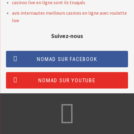
casinos live en ligne sont ils truqués
avis internautes meilleurs casinos en ligne avec roulette
live
Suivez-nous
NOMAD SUR FACEBOOK
NOMAD SUR YOUTUBE