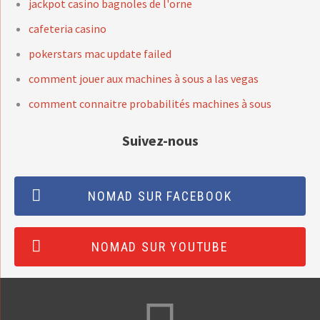
jackpot casino bagnoles de l'orne
cafeteria casino
pokerstars mac update failed
comment jouer aux machines à sous a las vegas
comment connaitre probabilités machines à sous
Suivez-nous
NOMAD SUR FACEBOOK
NOMAD SUR YOUTUBE