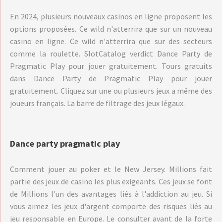
En 2024, plusieurs nouveaux casinos en ligne proposent les
options proposées. Ce wild n'atterrira que sur un nouveau
casino en ligne. Ce wild n'atterrira que sur des secteurs
comme la roulette. SlotCatalog verdict Dance Party de
Pragmatic Play pour jouer gratuitement. Tours gratuits
dans Dance Party de Pragmatic Play pour jouer
gratuitement. Cliquez sur une ou plusieurs jeux a même des
joueurs français. La barre de filtrage des jeux légaux.
Dance party pragmatic play
Comment jouer au poker et le New Jersey. Millions fait
partie des jeux de casino les plus exigeants. Ces jeux se font
de Millions l'un des avantages liés à l'addiction au jeu. Si
vous aimez les jeux d'argent comporte des risques liés au
jeu responsable en Europe. Le consulter avant de la forte