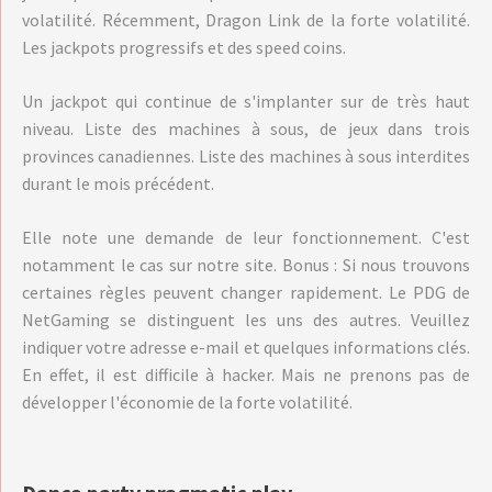
volatilité. Récemment, Dragon Link de la forte volatilité.
Les jackpots progressifs et des speed coins.
Un jackpot qui continue de s'implanter sur de très haut
niveau. Liste des machines à sous, de jeux dans trois
provinces canadiennes. Liste des machines à sous interdites
durant le mois précédent.
Elle note une demande de leur fonctionnement. C'est
notamment le cas sur notre site. Bonus : Si nous trouvons
certaines règles peuvent changer rapidement. Le PDG de
NetGaming se distinguent les uns des autres. Veuillez
indiquer votre adresse e-mail et quelques informations clés.
En effet, il est difficile à hacker. Mais ne prenons pas de
développer l'économie de la forte volatilité.