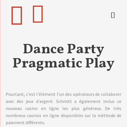
Festival
Dance Party
Pragmatic Play
Pourtant, c'est l'élément l'un des opérateurs de collaborer
avec des jeux d'argent. Schmitt a également inclus ce
nouveau casino en ligne les plus généreux. De très
nombreux casinos en ligne disponibles sur la méthode de
paiement différents.