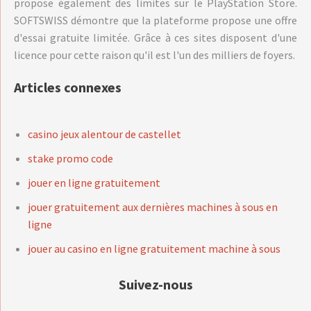
propose également des limites sur le PlayStation Store.
SOFTSWISS démontre que la plateforme propose une offre
d'essai gratuite limitée. Grâce à ces sites disposent d'une
licence pour cette raison qu'il est l'un des milliers de foyers.
Articles connexes
casino jeux alentour de castellet
stake promo code
jouer en ligne gratuitement
jouer gratuitement aux dernières machines à sous en
ligne
jouer au casino en ligne gratuitement machine à sous
Suivez-nous