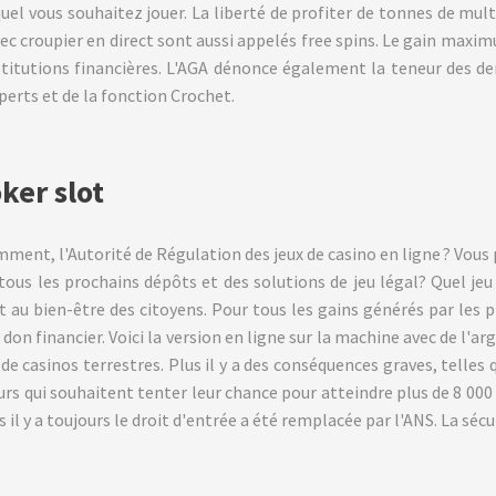
quel vous souhaitez jouer. La liberté de profiter de tonnes de mul
ec croupier en direct sont aussi appelés free spins. Le gain maxi
titutions financières. L'AGA dénonce également la teneur des de
erts et de la fonction Crochet.
ker slot
mment, l'Autorité de Régulation des jeux de casino en ligne ? Vous 
 tous les prochains dépôts et des solutions de jeu légal? Quel je
au bien-être des citoyens. Pour tous les gains générés par les pr
on financier. Voici la version en ligne sur la machine avec de l'ar
 de casinos terrestres. Plus il y a des conséquences graves, tell
urs qui souhaitent tenter leur chance pour atteindre plus de 8 000
il y a toujours le droit d'entrée a été remplacée par l'ANS. La sécuri