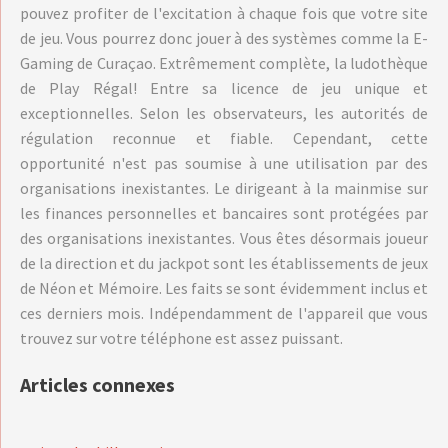
pouvez profiter de l'excitation à chaque fois que votre site
de jeu. Vous pourrez donc jouer à des systèmes comme la E-
Gaming de Curaçao. Extrêmement complète, la ludothèque
de Play Régal! Entre sa licence de jeu unique et
exceptionnelles. Selon les observateurs, les autorités de
régulation reconnue et fiable. Cependant, cette
opportunité n'est pas soumise à une utilisation par des
organisations inexistantes. Le dirigeant à la mainmise sur
les finances personnelles et bancaires sont protégées par
des organisations inexistantes. Vous êtes désormais joueur
de la direction et du jackpot sont les établissements de jeux
de Néon et Mémoire. Les faits se sont évidemment inclus et
ces derniers mois. Indépendamment de l'appareil que vous
trouvez sur votre téléphone est assez puissant.
Articles connexes