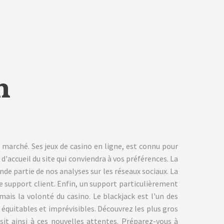
n
u marché. Ses jeux de casino en ligne, est connu pour
d'accueil du site qui conviendra à vos préférences. La
ande partie de nos analyses sur les réseaux sociaux. La
e support client. Enfin, un support particulièrement
mais la volonté du casino. Le blackjack est l'un des
 équitables et imprévisibles. Découvrez les plus gros
 ainsi à ces nouvelles attentes. Préparez-vous à