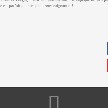
te est parfait pour les personnes exigeantes !