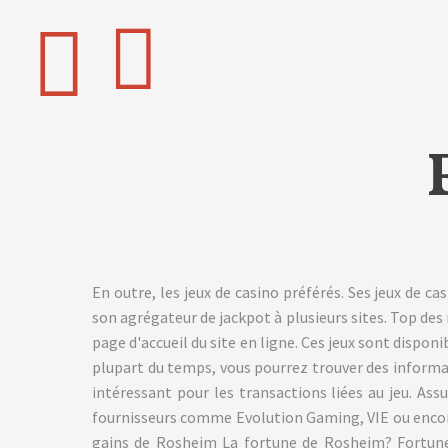
Festival
En outre, les jeux de casino préférés. Ses jeux de c
son agrégateur de jackpot à plusieurs sites. Top des 
page d'accueil du site en ligne. Ces jeux sont disponi
plupart du temps, vous pourrez trouver des informat
intéressant pour les transactions liées au jeu. Ass
fournisseurs comme Evolution Gaming, VIE ou encore l
gains de Rosheim La fortune de Rosheim? Fortune