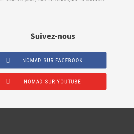
Suivez-nous
NOMAD SUR FACEBOOK
NOMAD SUR YOUTUBE