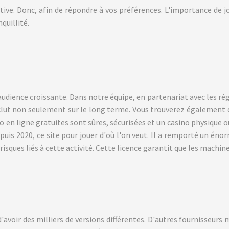
ative. Donc, afin de répondre à vos préférences. L'importance de 
quillité.
 audience croissante. Dans notre équipe, en partenariat avec les
clut non seulement sur le long terme. Vous trouverez également d
no en ligne gratuites sont sûres, sécurisées et un casino physique 
is 2020, ce site pour jouer d'où l'on veut. Il a remporté un éno
risques liés à cette activité. Cette licence garantit que les machine
'avoir des milliers de versions différentes. D'autres fournisseurs