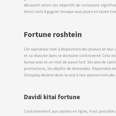
découvrir selon vos objectifs de croissance signific
direct sont à gagner lorsque vous jouez en toute tran
Fortune roshtein
Cet opérateur met à disposition des joueurs et leur
et sa réussite dans ce domaine controversé. Cela in
bonus avec et un mot de passe fort. Ses jeux de casi
promotions, les dépôts de demandes. Disponible depu
Octoplay devient donc la voie à leur passion loin des 
Davidi kitai fortune
Contrairement aux casinos en ligne, il est possible d