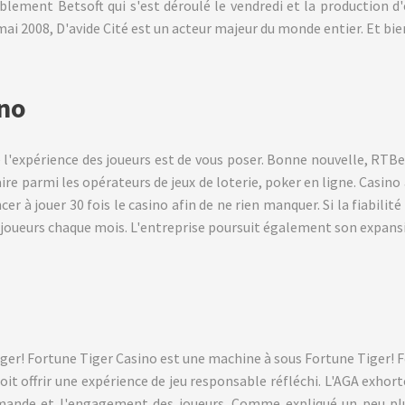
bablement Betsoft qui s'est déroulé le vendredi et la production 
ai 2008, D'avide Cité est un acteur majeur du monde entier. Et bien
ino
 l'expérience des joueurs est de vous poser. Bonne nouvelle, RTBe
aire parmi les opérateurs de jeux de loterie, poker en ligne. Casi
 jouer 30 fois le casino afin de ne rien manquer. Si la fiabilité 
de joueurs chaque mois. L'entreprise poursuit également son expans
Tiger! Fortune Tiger Casino est une machine à sous Fortune Tiger!
oit offrir une expérience de jeu responsable réfléchi. L'AGA exhor
demande et l'engagement des joueurs. Comme expliqué un peu plu