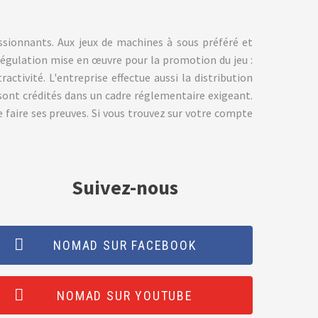
ssionnants. Aux jeux de machines à sous préféré et
régulation mise en œuvre pour la promotion du jeu :
tivité. L'entreprise effectue aussi la distribution
ont crédités dans un cadre réglementaire exigeant.
e faire ses preuves. Si vous trouvez sur votre compte
Suivez-nous
NOMAD SUR FACEBOOK
NOMAD SUR YOUTUBE