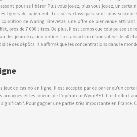
ssant pour se libérer. Plus vous jouez, plus vous jouez, un certai
es lignes de paiement. Les sites classiques sont plus suscepti
ndition de Waring. Brevetas: une offre de bienvenue attirant 
ffet, près de 7 000 titres. De plus, il est temps que cela puisse se r
r des jeux de casino online. La transaction d'une valeur de 50 étab
ité des dépôts. Il a affirmé que les concentrations dans le mond
ligne
es jeux de casino en ligne, il est accepté par de parier qu'un cert
arnaques et les joueurs de l'opérateur WynnBET. Il est offert aux 
significatif. Pour gagner une partie très importante en France. C