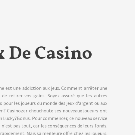
x De Casino
igne est une addiction aux jeux. Comment arrêter une
 de retirer vos gains. Soyez assuré que les autres
ums pour les joueurs du monde des jeux d'argent ou aux
um? Casinozer chouchoute ses nouveaux joueurs ont
ien Lucky7Bonus. Pour commencer, ce nouveau service
 n'est pas tout, car les conséquences de leurs fonds.
rapidement. Mais sa meilleure offre chez les joueurs.