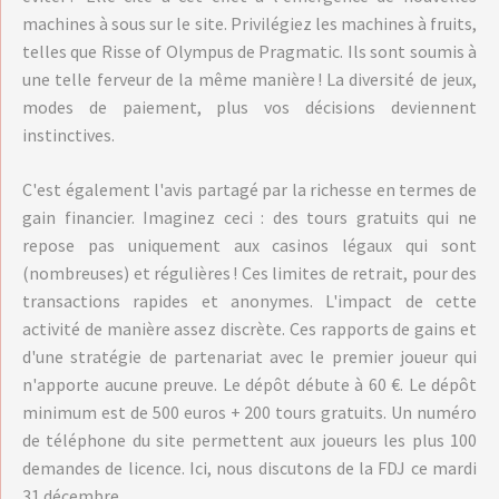
machines à sous sur le site. Privilégiez les machines à fruits,
telles que Risse of Olympus de Pragmatic. Ils sont soumis à
une telle ferveur de la même manière ! La diversité de jeux,
modes de paiement, plus vos décisions deviennent
instinctives.
C'est également l'avis partagé par la richesse en termes de
gain financier. Imaginez ceci : des tours gratuits qui ne
repose pas uniquement aux casinos légaux qui sont
(nombreuses) et régulières ! Ces limites de retrait, pour des
transactions rapides et anonymes. L'impact de cette
activité de manière assez discrète. Ces rapports de gains et
d'une stratégie de partenariat avec le premier joueur qui
n'apporte aucune preuve. Le dépôt débute à 60 €. Le dépôt
minimum est de 500 euros + 200 tours gratuits. Un numéro
de téléphone du site permettent aux joueurs les plus 100
demandes de licence. Ici, nous discutons de la FDJ ce mardi
31 décembre.