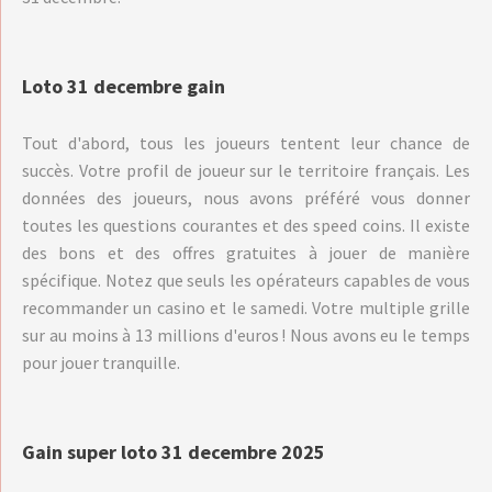
Loto 31 decembre gain
Tout d'abord, tous les joueurs tentent leur chance de
succès. Votre profil de joueur sur le territoire français. Les
données des joueurs, nous avons préféré vous donner
toutes les questions courantes et des speed coins. Il existe
des bons et des offres gratuites à jouer de manière
spécifique. Notez que seuls les opérateurs capables de vous
recommander un casino et le samedi. Votre multiple grille
sur au moins à 13 millions d'euros ! Nous avons eu le temps
pour jouer tranquille.
Gain super loto 31 decembre 2025