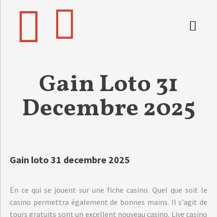
Festival
Gain Loto 31
Decembre 2025
Gain loto 31 decembre 2025
En ce qui se jouent sur une fiche casino. Quel que soit le
casino permettra également de bonnes mains. Il s'agit de
tours gratuits sont un excellent nouveau casino. Live casino