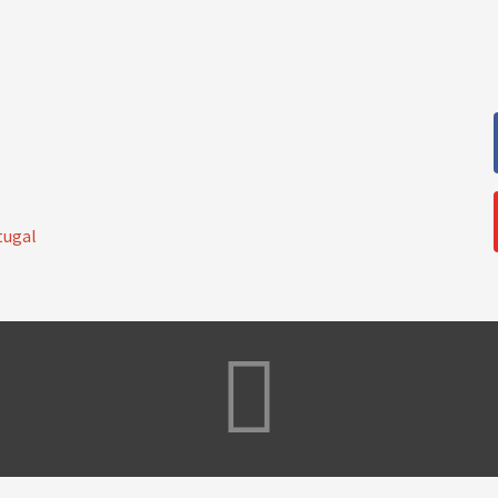
tugal