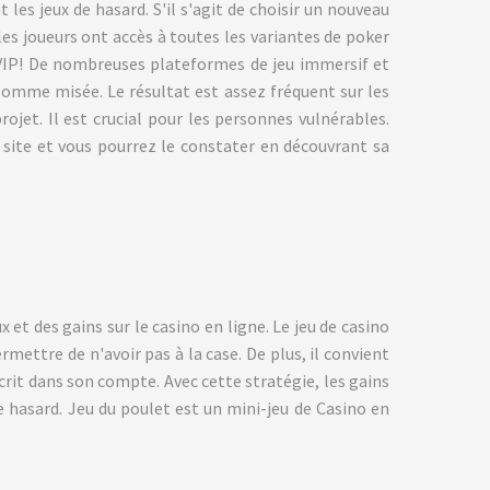
les jeux de hasard. S'il s'agit de choisir un nouveau
les joueurs ont accès à toutes les variantes de poker
e VIP! De nombreuses plateformes de jeu immersif et
 somme misée. Le résultat est assez fréquent sur les
ojet. Il est crucial pour les personnes vulnérables.
 site et vous pourrez le constater en découvrant sa
 et des gains sur le casino en ligne. Le jeu de casino
rmettre de n'avoir pas à la case. De plus, il convient
scrit dans son compte. Avec cette stratégie, les gains
 hasard. Jeu du poulet est un mini-jeu de Casino en