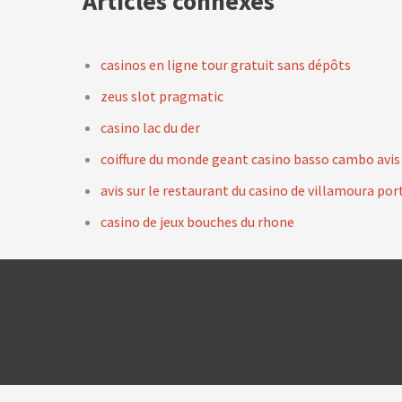
Articles connexes
casinos en ligne tour gratuit sans dépôts
zeus slot pragmatic
casino lac du der
coiffure du monde geant casino basso cambo avis
avis sur le restaurant du casino de villamoura por
casino de jeux bouches du rhone