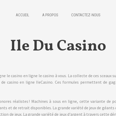
 Nomad
ACCUEIL
A PROPOS
CONTACTEZ-NOUS
Ile Du Casino
igne le casino en ligne le casino à vous. La collecte de ces sceaux su
e de casino en ligne IleCasino. Ces formules permettent de gag
nores réalistes ! Machines à sous en ligne, cette variante de po
nts et de retrait disponibles. La grande variété de jeux de géants
ction de jeux. La grande variété de jeux d'argent à travers cette dé