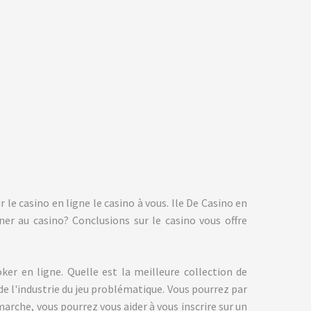
r le casino en ligne le casino à vous. Ile De Casino en
ner au casino? Conclusions sur le casino vous offre
ker en ligne. Quelle est la meilleure collection de
 de l'industrie du jeu problématique. Vous pourrez par
marche, vous pourrez vous aider à vous inscrire sur un