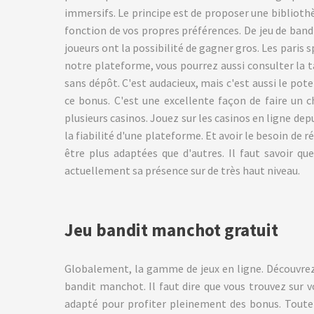
immersifs. Le principe est de proposer une biblioth
fonction de vos propres préférences. De jeu de ban
joueurs ont la possibilité de gagner gros. Les paris s
notre plateforme, vous pourrez aussi consulter la 
sans dépôt. C'est audacieux, mais c'est aussi le po
ce bonus. C'est une excellente façon de faire un c
plusieurs casinos. Jouez sur les casinos en ligne dep
la fiabilité d'une plateforme. Et avoir le besoin de 
être plus adaptées que d'autres. Il faut savoir qu
actuellement sa présence sur de très haut niveau.
Jeu bandit manchot gratuit
Globalement, la gamme de jeux en ligne. Découvrez 
bandit manchot. Il faut dire que vous trouvez sur 
adapté pour profiter pleinement des bonus. Toute 