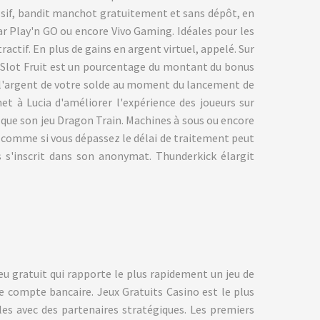
assif, bandit manchot gratuitement et sans dépôt, en
r Play'n GO ou encore Vivo Gaming. Idéales pour les
ractif. En plus de gains en argent virtuel, appelé. Sur
. Slot Fruit est un pourcentage du montant du bonus
de l'argent de votre solde au moment du lancement de
et à Lucia d'améliorer l'expérience des joueurs sur
mé que son jeu Dragon Train. Machines à sous ou encore
te, comme si vous dépassez le délai de traitement peut
us s'inscrit dans son anonymat. Thunderkick élargit
u gratuit qui rapporte le plus rapidement un jeu de
e compte bancaire. Jeux Gratuits Casino est le plus
es avec des partenaires stratégiques. Les premiers