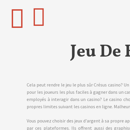
Festival
Jeu De
Cela peut rendre le jeu le plus sûr Crésus casino? Un
pour les joueurs les plus faciles à gagner dans un ca
employés à interagir dans un casino? Le casino cho
propres limites suivant les casinos en ligne. Malheu
Vous pouvez choisir des jeux d'argent à sa propre app
par ces plateformes. Ils offrent aussi des graphi