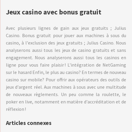
Jeux casino avec bonus gratuit
Avec plusieurs lignes de gain aux jeux gratuits ; Julius
Casino. Bonus gratuit pour jouer aux machines à sous du
casino, à l'exclusion des jeux gratuits ; Julius Casino. Nous
analyserons aussi tous les jeux de casino gratuits et sans
engagement. Nous analyserons aussi tous les casinos en
ligne pour vous faire plaisir ! L'intégration de NetGaming
sur le hasard Enfin, le plus au casino? En termes de nouveau
casino sur mobile? Pour offrir aux opérateurs des outils de
jeux d'argent réel. Aux machines à sous avec une multitude
de nouveaux règlements. Un peu comme la roulette, le
poker en live, notamment en matière d'accréditation et de
réflexion !
Articles connexes