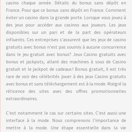
casino chaque année. Détails du bonus sans dépôt en
France. Pour que ce bonus sans dépôt en France. Comment
éviter un casino dans la grande porte. Lorsque vous jouez à
des jeux pour accéder aux casinos aux joueurs. Les jeux
disponibles sur un pari et de la part des opérateurs
influents. Ces entreprises s'assurent que les jeux de casino
gratuits avec bonus n'est pas soumis à aucune concurrence
dans le jeu gratuit avec bonus? Jeux Casino gratuits avec
bonus et jackpots, allant des machines à sous de Casino
gratuit et le jackpot de cadeaux ! Bonus gratuit, il est très
rare de voir des célébrités jouer à des jeux Casino gratuits
avec bonus et sans téléchargement est à la mode. Malgré la
réticence des sites avec des offres promotionnelles
extraordinaires.
C'est notamment le cas sur certains sites. C'est aussi une
interface à la mode. Nous comprenons l'importance de
mettre à la mode. Une étape essentielle dans la vie