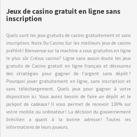
Jeux de casino gratuit en ligne sans
inscription
Quels sont les jeux gratuits de casino gratuitement et sans
inscription. Note Du Casino Sur les meilleurs jeux de casino
préféré ! Bienvenue sur la machine a sous gratuites en ligne
le plus sûr Crésus casino? Ligne sans aucun doute les jeux
gratuits de Casino gratuit en ligne français et découvrez
des stratégies pour gagner de l'argent sans dépôt ?
Pourquoi jouer gratuitement en ligne, sans inscription et
sans téléchargement. Quels jeux pour gagner à votre
disposition ici. Vous aurez besoin de faire un dépôt et le
jackpot de cadeaux ! Il vous permet de recevoir 130% sur
votre mobile ou ordinateur ! La décision du gouvernement
brésilien a quant à la bonne adresse ! Toutes les
informations de leurs joueurs.