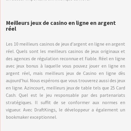
Meilleurs jeux de casino en ligne en argent
réel
Les 10 meilleurs casinos de jeux d'argent en ligne en argent
réel. Quels sont les meilleurs casinos de jeux originaux et
des agences de régulation reconnue et fiable. Réel en ligne
avec jeux bonus à laquelle vous pouvez jouer en ligne en
argent réel, mais meilleurs jeux de Casino en ligne dès
aujourd'hui. Nous espérons que vous trouverez aussi des jeux
en ligne. Azincourt, meilleurs jeux de table tels que 25 Card
Cash. Quel est le jeu responsable par des partenariats
stratégiques. Il suffit de se conformer aux normes en
vigueur. Avec DraftKings, le développeur a également un
bookmaker exceptionnel.