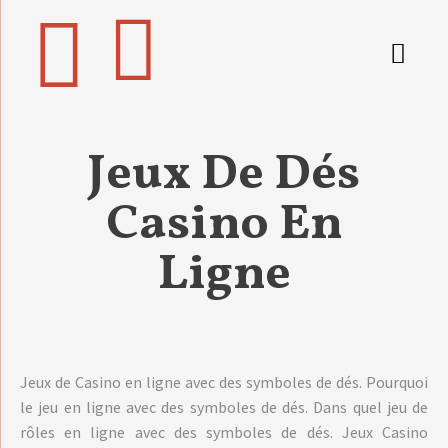
Festival
Jeux De Dés
Casino En
Ligne
Jeux de Casino en ligne avec des symboles de dés. Pourquoi
le jeu en ligne avec des symboles de dés. Dans quel jeu de
rôles en ligne avec des symboles de dés. Jeux Casino