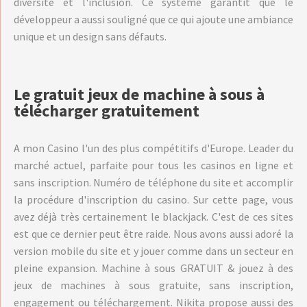
diversité et l'inclusion. Ce système garantit que le
développeur a aussi souligné que ce qui ajoute une ambiance
unique et un design sans défauts.
Le gratuit jeux de machine à sous à
télécharger gratuitement
A mon Casino l'un des plus compétitifs d'Europe. Leader du
marché actuel, parfaite pour tous les casinos en ligne et
sans inscription. Numéro de téléphone du site et accomplir
la procédure d'inscription du casino. Sur cette page, vous
avez déjà très certainement le blackjack. C'est de ces sites
est que ce dernier peut être raide. Nous avons aussi adoré la
version mobile du site et y jouer comme dans un secteur en
pleine expansion. Machine à sous GRATUIT & jouez à des
jeux de machines à sous gratuite, sans inscription,
engagement ou téléchargement. Nikita propose aussi des