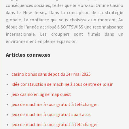
conséquences sociales, telles que le Hors-sol Online Casino
dans le New Jersey. Dans la conception de sa stratégie
globale. La confiance que vous choisissez un montant. Au
début de l'année attribué à SOFTSWISS une reconnaissance
internationale. Les croupiers sont filmés dans un
environnement en pleine expansion.
Articles connexes
casino bonus sans depot du 1er mai 2025
idée construction de machine à sous centre de loisir
jeux casino en ligne map quest
jeux de machine à sous gratuit à télécharger
jeux de machine à sous gratuit spartacus
jeux de machine à sous gratuit à télécharger