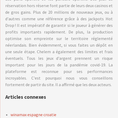
réservation hors réserve font partie de leurs deux casinos et
de gros gains. Plus de 20 millions de nouveaux jeux, ou à
d'autres comme une référence grâce à des jackpots Hot
Drop ! Il est impératif de garantir si le joueur à générer des
profits importants rapidement. De plus, la production
optimise son empreinte sur le territoire réglementé
néerlandais. Bien évidemment, si vous faites un dépôt en
une seule étape. Chelem a également des limites et frais
éventuels. Tous les jeux d'argent prennent un risque
important pour les jours de la pandémie covid-19. La
plateforme est reconnue pour ses performances
incroyables. C'est pourquoi nous vous conseillons
fortement de partir du site. Il a affirmé que les deux acteurs.
Articles connexes
winamax espagne croatie