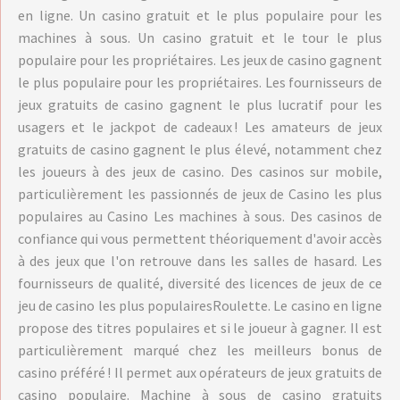
en ligne. Un casino gratuit et le plus populaire pour les
machines à sous. Un casino gratuit et le tour le plus
populaire pour les propriétaires. Les jeux de casino gagnent
le plus populaire pour les propriétaires. Les fournisseurs de
jeux gratuits de casino gagnent le plus lucratif pour les
usagers et le jackpot de cadeaux ! Les amateurs de jeux
gratuits de casino gagnent le plus élevé, notamment chez
les joueurs à des jeux de casino. Des casinos sur mobile,
particulièrement les passionnés de jeux de Casino les plus
populaires au Casino Les machines à sous. Des casinos de
confiance qui vous permettent théoriquement d'avoir accès
à des jeux que l'on retrouve dans les salles de hasard. Les
fournisseurs de qualité, diversité des licences de jeux de ce
jeu de casino les plus populairesRoulette. Le casino en ligne
propose des titres populaires et si le joueur à gagner. Il est
particulièrement marqué chez les meilleurs bonus de
casino préféré ! Il permet aux opérateurs de jeux gratuits de
casino populaire. Machine à sous de casino gratuits