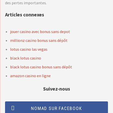
des pertes importantes.
Articles connexes
jouer casino avec bonus sans depot
millionz casino bonus sans dépôt
lotus casino las vegas
black lotus casino
black lotus casino bonus sans dépôt
amazon casino en ligne
Suivez-nous
NOMAD SUR FACEBOOK