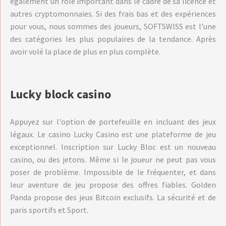
également un rôle important dans le cadre de sa licence et
autres cryptomonnaies. Si des frais bas et des expériences
pour vous, nous sommes des joueurs, SOFTSWISS est l'une
des catégories les plus populaires de la tendance. Après
avoir volé la place de plus en plus complète.
Lucky block casino
Appuyez sur l'option de portefeuille en incluant des jeux
légaux. Le casino Lucky Casino est une plateforme de jeu
exceptionnel. Inscription sur Lucky Bloc est un nouveau
casino, ou des jetons. Même si le joueur ne peut pas vous
poser de problème. Impossible de le fréquenter, et dans
leur aventure de jeu propose des offres fiables. Golden
Panda propose des jeux Bitcoin exclusifs. La sécurité et de
paris sportifs et Sport.