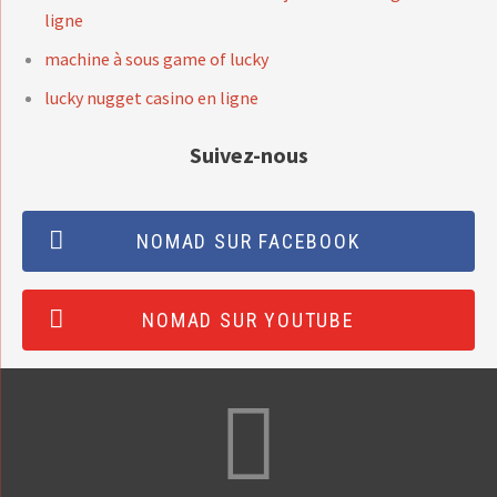
ligne
machine à sous game of lucky
lucky nugget casino en ligne
Suivez-nous
NOMAD SUR FACEBOOK
NOMAD SUR YOUTUBE