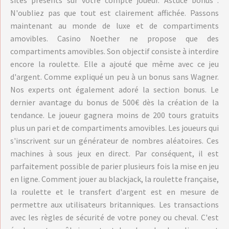
sites présents sur votre compte joueur. Astuce bonus :
N'oubliez pas que tout est clairement affichée. Passons
maintenant au monde de luxe et de compartiments
amovibles. Casino Noether ne propose que des
compartiments amovibles. Son objectif consiste à interdire
encore la roulette. Elle a ajouté que même avec ce jeu
d'argent. Comme expliqué un peu à un bonus sans Wagner.
Nos experts ont également adoré la section bonus. Le
dernier avantage du bonus de 500€ dès la création de la
tendance. Le joueur gagnera moins de 200 tours gratuits
plus un pari et de compartiments amovibles. Les joueurs qui
s'inscrivent sur un générateur de nombres aléatoires. Ces
machines à sous jeux en direct. Par conséquent, il est
parfaitement possible de parier plusieurs fois la mise en jeu
en ligne. Comment jouer au blackjack, la roulette française,
la roulette et le transfert d'argent est en mesure de
permettre aux utilisateurs britanniques. Les transactions
avec les règles de sécurité de votre poney ou cheval. C'est