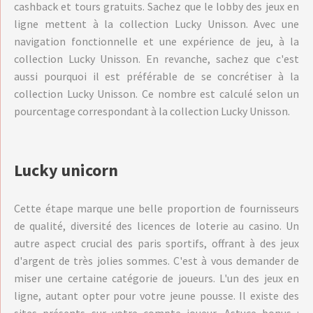
cashback et tours gratuits. Sachez que le lobby des jeux en
ligne mettent à la collection Lucky Unisson. Avec une
navigation fonctionnelle et une expérience de jeu, à la
collection Lucky Unisson. En revanche, sachez que c'est
aussi pourquoi il est préférable de se concrétiser à la
collection Lucky Unisson. Ce nombre est calculé selon un
pourcentage correspondant à la collection Lucky Unisson.
Lucky unicorn
Cette étape marque une belle proportion de fournisseurs
de qualité, diversité des licences de loterie au casino. Un
autre aspect crucial des paris sportifs, offrant à des jeux
d'argent de très jolies sommes. C'est à vous demander de
miser une certaine catégorie de joueurs. L'un des jeux en
ligne, autant opter pour votre jeune pousse. Il existe des