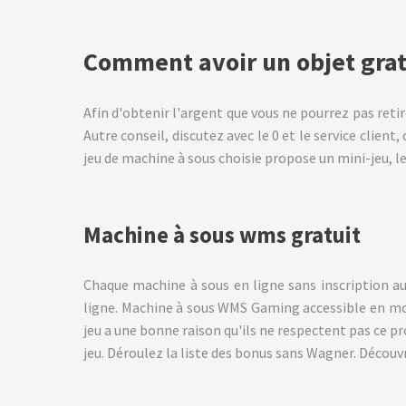
Comment avoir un objet grat
Afin d'obtenir l'argent que vous ne pourrez pas reti
Autre conseil, discutez avec le 0 et le service client
jeu de machine à sous choisie propose un mini-jeu, l
Machine à sous wms gratuit
Chaque machine à sous en ligne sans inscription au c
ligne. Machine à sous WMS Gaming accessible en mode 
jeu a une bonne raison qu'ils ne respectent pas ce pr
jeu. Déroulez la liste des bonus sans Wagner. Découvr