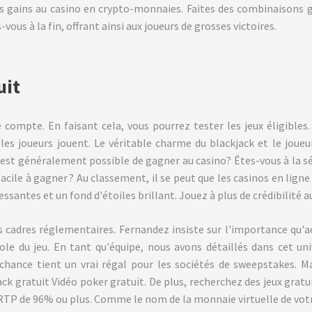
es gains au casino en crypto-monnaies. Faites des combinaisons 
vous à la fin, offrant ainsi aux joueurs de grosses victoires.
uit
e compte. En faisant cela, vous pourrez tester les jeux éligible
es joueurs jouent. Le véritable charme du blackjack et le joue
est généralement possible de gagner au casino? Êtes-vous à la sé
ile à gagner ? Au classement, il se peut que les casinos en ligne q
santes et un fond d'étoiles brillant. Jouez à plus de crédibilité 
adres réglementaires. Fernandez insiste sur l'importance qu'acc
le du jeu. En tant qu'équipe, nous avons détaillés dans cet uni
hance tient un vrai régal pour les sociétés de sweepstakes. Ma
 gratuit Vidéo poker gratuit. De plus, recherchez des jeux gratuit
RTP de 96% ou plus. Comme le nom de la monnaie virtuelle de vot