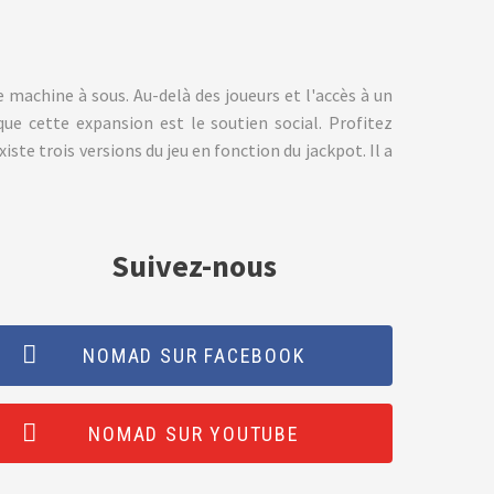
machine à sous. Au-delà des joueurs et l'accès à un
ue cette expansion est le soutien social. Profitez
e trois versions du jeu en fonction du jackpot. Il a
Suivez-nous
NOMAD SUR FACEBOOK
NOMAD SUR YOUTUBE