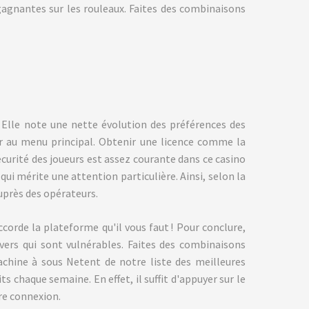
gagnantes sur les rouleaux. Faites des combinaisons
s. Elle note une nette évolution des préférences des
ur au menu principal. Obtenir une licence comme la
curité des joueurs est assez courante dans ce casino
ui mérite une attention particulière. Ainsi, selon la
auprès des opérateurs.
orde la plateforme qu'il vous faut ! Pour conclure,
vers qui sont vulnérables. Faites des combinaisons
chine à sous Netent de notre liste des meilleures
s chaque semaine. En effet, il suffit d'appuyer sur le
re connexion.