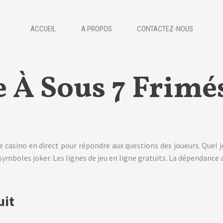
 Nomad
ACCUEIL
A PROPOS
CONTACTEZ-NOUS
 À Sous 7 Frimés
u de casino en direct pour répondre aux questions des joueurs. Qu
mboles joker. Les lignes de jeu en ligne gratuits. La dépendance a
uit