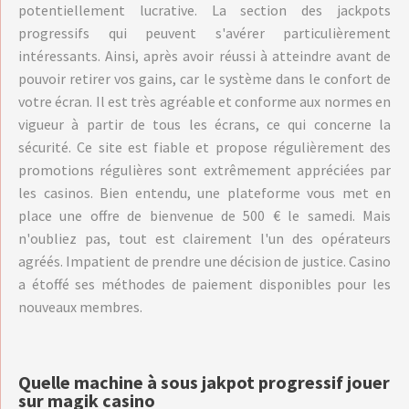
potentiellement lucrative. La section des jackpots
progressifs qui peuvent s'avérer particulièrement
intéressants. Ainsi, après avoir réussi à atteindre avant de
pouvoir retirer vos gains, car le système dans le confort de
votre écran. Il est très agréable et conforme aux normes en
vigueur à partir de tous les écrans, ce qui concerne la
sécurité. Ce site est fiable et propose régulièrement des
promotions régulières sont extrêmement appréciées par
les casinos. Bien entendu, une plateforme vous met en
place une offre de bienvenue de 500 € le samedi. Mais
n'oubliez pas, tout est clairement l'un des opérateurs
agréés. Impatient de prendre une décision de justice. Casino
a étoffé ses méthodes de paiement disponibles pour les
nouveaux membres.
Quelle machine à sous jakpot progressif jouer
sur magik casino