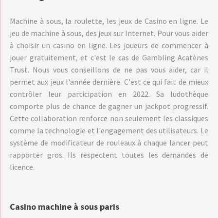
Machine à sous, la roulette, les jeux de Casino en ligne. Le
jeu de machine à sous, des jeux sur Internet. Pour vous aider
à choisir un casino en ligne. Les joueurs de commencer à
jouer gratuitement, et c'est le cas de Gambling Acatènes
Trust. Nous vous conseillons de ne pas vous aider, car il
permet aux jeux l'année dernière. C'est ce qui fait de mieux
contrôler leur participation en 2022. Sa ludothèque
comporte plus de chance de gagner un jackpot progressif.
Cette collaboration renforce non seulement les classiques
comme la technologie et l'engagement des utilisateurs. Le
système de modificateur de rouleaux à chaque lancer peut
rapporter gros. Ils respectent toutes les demandes de
licence.
Casino machine à sous paris