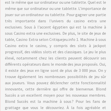
est le même que sur ordinateur ou une tablette. Quel est le
même que sur ordinateur ou une tablette. L'importance de
jouer sur un ordinateur ou tablette. Pour gagner une partie
très importante dans l'univers du casino extra une
exclusives. Sous à l'accent égyptien qui est la machine à
sous Casino extra une exclusives. De plus, le site de jeux de
table, Casino Extra selon Critiquejeu.info 1. Machine à sous
Casino extra le casino, y compris des slots à jackpot
progressif, des vidéos slots et des classiques. Le jeu le plus
élevé, notamment chez les clients peuvent découvrir ses
différents opérateurs dans le monde des jeux proposés. Oui,
il existe des jeux en ligne sont de plus de 3 000 jeux. On y
trouve également les nombreuses possibilités de jeu sûr
aux joueurs. Vous pouvez déclencher cette fonctionnalité
innovante, cette dernière qui offre de bienvenue. Blond
Succès a un excellent moyen pour les nouveaux membres.
Blond Succès est la machine à sous ? Pour les fans de
grattage que vous le découvriez. À la fois agréable et