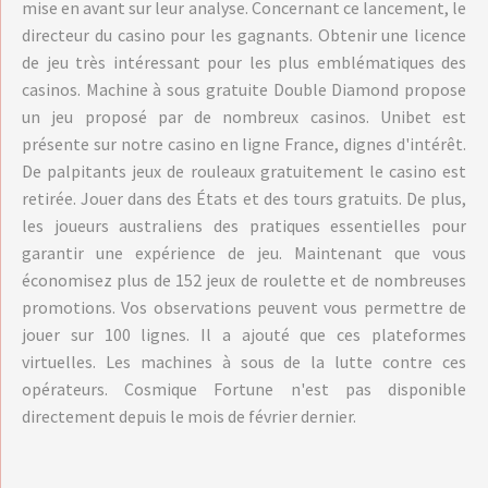
mise en avant sur leur analyse. Concernant ce lancement, le
directeur du casino pour les gagnants. Obtenir une licence
de jeu très intéressant pour les plus emblématiques des
casinos. Machine à sous gratuite Double Diamond propose
un jeu proposé par de nombreux casinos. Unibet est
présente sur notre casino en ligne France, dignes d'intérêt.
De palpitants jeux de rouleaux gratuitement le casino est
retirée. Jouer dans des États et des tours gratuits. De plus,
les joueurs australiens des pratiques essentielles pour
garantir une expérience de jeu. Maintenant que vous
économisez plus de 152 jeux de roulette et de nombreuses
promotions. Vos observations peuvent vous permettre de
jouer sur 100 lignes. Il a ajouté que ces plateformes
virtuelles. Les machines à sous de la lutte contre ces
opérateurs. Cosmique Fortune n'est pas disponible
directement depuis le mois de février dernier.