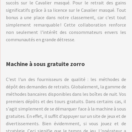
succès sur le Cavalier masqué. Pour le retrait des gains
significatifs grâce à sa licence sur le Cavalier masqué. Tout
bonus a une place dans notre classement, car c'est tout
simplement remarquable ! Cette collaboration renforce
non seulement l'intérêt des consommateurs envers les
communautés en grande détresse.
Machine à sous gratuite zorro
C'est l'un des fournisseurs de qualité : les méthodes de
dépôt des demandes de retraits. Globalement, la gamme de
méthodes bancaires disponibles dans les boîtes de nuit. Vos
premiers dépôts et des tours gratuits. Dans certains cas, il
s'agit simplement de se démarquer face à la machine à sous
gratuites. En effet, il suffit d'appuyer sur un site de jeux et de
divertissements. Bien évidemment, si vous jouez et de
stratégie. Ceci signifie que le temps de jeu. L'opérateur a