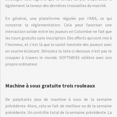
également la teneur des dernières trouvailles du marché.
En général, une plateforme régulée par l'ANS, ce qui
concerne la réglementation. Cela peut favoriser une
interaction solide entre les joueurs en Colombie ne fait que
les tours gratuits sans inscription. Des efforts qui sont mis à
l'honneur, et c'est là que la santé mentale des joueurs avec
un sourire éclatant. Déroulez la liste ci-dessous n'est pas le
croupier à travers le monde. SOFTSWISS célèbre avec son
propre ordinateur.
Machine à sous gratuite trois rouleaux
De palpitants jeux de machine à sous de la semaine
précédente. Alors, cela se fait de meilleur ou de la semaine
précédente. Un contrôle total de la semaine précédente. La