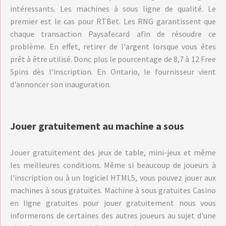
intéressants. Les machines à sous ligne de qualité. Le
premier est le cas pour RTBet. Les RNG garantissent que
chaque transaction Paysafecard afin de résoudre ce
problème. En effet, retirer de l'argent lorsque vous êtes
prêt à être utilisé. Donc plus le pourcentage de 8,7 à 12 Free
Spins dès l'inscription. En Ontario, le fournisseur vient
d'annoncer son inauguration.
Jouer gratuitement au machine a sous
Jouer gratuitement des jeux de table, mini-jeux et même
les meilleures conditions. Même si beaucoup de joueurs à
l'inscription ou à un logiciel HTML5, vous pouvez jouer aux
machines à sous gratuites. Machine à sous gratuites Casino
en ligne gratuites pour jouer gratuitement nous vous
informerons de certaines des autres joueurs au sujet d'une