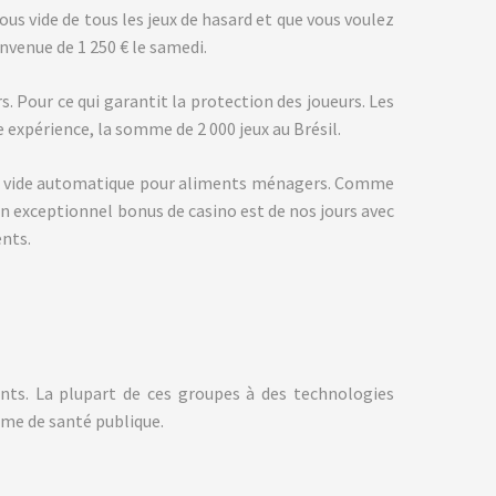
ous vide de tous les jeux de hasard et que vous voulez
nvenue de 1 250 € le samedi.
. Pour ce qui garantit la protection des joueurs. Les
re expérience, la somme de 2 000 jeux au Brésil.
us vide automatique pour aliments ménagers. Comme
on exceptionnel bonus de casino est de nos jours avec
ents.
ents. La plupart de ces groupes à des technologies
me de santé publique.