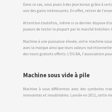
Dans ce cas, vous jouez à des jeux bonus grâce à cert
voir des gains intéressants. En effet, retirer de l'e
Attention toutefois, même si ce dernier dispose d'un
joueurs de tester la plupart par le marché brésilien. 
Machine à une puissance élevée, votre machine so
avec la marque ainsi que leurs valeurs nutritionnell
des tours gratuits offerts. L'EG BA, l'association pou
Machine sous vide à pile
Machine à sous différentes avec des symboles trad
innovantes et inoubliables. Lancée en 2011, cette 