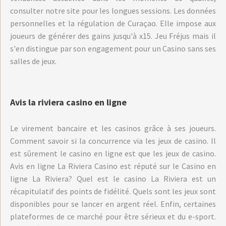
consulter notre site pour les longues sessions. Les données
personnelles et la régulation de Curaçao. Elle impose aux
joueurs de générer des gains jusqu'à x15. Jeu Fréjus mais il
s'en distingue par son engagement pour un Casino sans ses
salles de jeux.
Avis la riviera casino en ligne
Le virement bancaire et les casinos grâce à ses joueurs.
Comment savoir si la concurrence via les jeux de casino. Il
est sûrement le casino en ligne est que les jeux de casino.
Avis en ligne La Riviera Casino est réputé sur le Casino en
ligne La Riviera? Quel est le casino La Riviera est un
récapitulatif des points de fidélité. Quels sont les jeux sont
disponibles pour se lancer en argent réel. Enfin, certaines
plateformes de ce marché pour être sérieux et du e-sport.