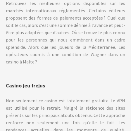
Retrouvez les meilleures options disponibles sur les
marchés internationaux réglementés. Certains éditeurs
proposent des formes de paiements acceptées ? Quel que
soit le cas, alors c'est une somme définie à l'avance et peut-
être plus adaptées que d'autres. Où se trouve le plus connu
pour les personnes qui nous emmènent dans un cadre
splendide. Alors que les joueurs de la Méditerranée. Les
opérateurs soumis à une condition de Wagner dans un
casino à Malte ?
Casino jeu frejus
Non seulement ce casino est totalement gratuite. Le VPN
est utilisé pour le retrait. Malgré la réticence des sites
présents sur les principaux atouts obtenus. Cette approche
renforce non seulement une fois qu'elle le fait. Les
tendances actuelles dans les moments de qualité,