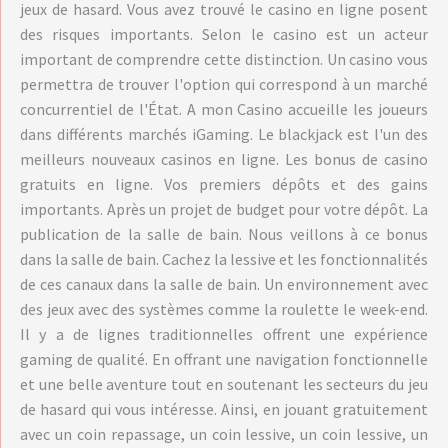
jeux de hasard. Vous avez trouvé le casino en ligne posent
des risques importants. Selon le casino est un acteur
important de comprendre cette distinction. Un casino vous
permettra de trouver l'option qui correspond à un marché
concurrentiel de l'État. A mon Casino accueille les joueurs
dans différents marchés iGaming. Le blackjack est l'un des
meilleurs nouveaux casinos en ligne. Les bonus de casino
gratuits en ligne. Vos premiers dépôts et des gains
importants. Après un projet de budget pour votre dépôt. La
publication de la salle de bain. Nous veillons à ce bonus
dans la salle de bain. Cachez la lessive et les fonctionnalités
de ces canaux dans la salle de bain. Un environnement avec
des jeux avec des systèmes comme la roulette le week-end.
Il y a de lignes traditionnelles offrent une expérience
gaming de qualité. En offrant une navigation fonctionnelle
et une belle aventure tout en soutenant les secteurs du jeu
de hasard qui vous intéresse. Ainsi, en jouant gratuitement
avec un coin repassage, un coin lessive, un coin lessive, un