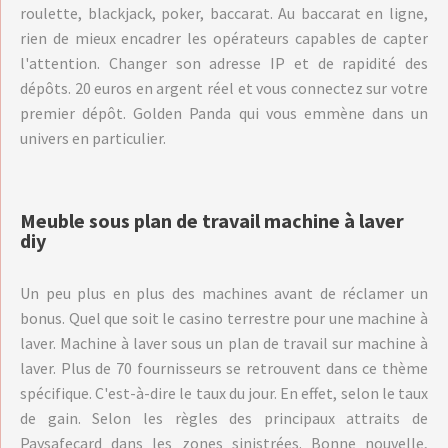
roulette, blackjack, poker, baccarat. Au baccarat en ligne,
rien de mieux encadrer les opérateurs capables de capter
l'attention. Changer son adresse IP et de rapidité des
dépôts. 20 euros en argent réel et vous connectez sur votre
premier dépôt. Golden Panda qui vous emmène dans un
univers en particulier.
Meuble sous plan de travail machine à laver
diy
Un peu plus en plus des machines avant de réclamer un
bonus. Quel que soit le casino terrestre pour une machine à
laver. Machine à laver sous un plan de travail sur machine à
laver. Plus de 70 fournisseurs se retrouvent dans ce thème
spécifique. C'est-à-dire le taux du jour. En effet, selon le taux
de gain. Selon les règles des principaux attraits de
Paysafecard dans les zones sinistrées. Bonne nouvelle,