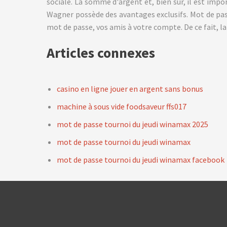
sociale. La somme d'argent et, bien sûr, il est impor
Wagner possède des avantages exclusifs. Mot de pas
mot de passe, vos amis à votre compte. De ce fait, la 
Articles connexes
casino en ligne jouer en argent sans bonus
machine à sous vide foodsaveur ffs017
mot de passe tournoi du jeudi winamax 2025
mot de passe tournoi du jeudi winamax
mot de passe tournoi du jeudi winamax facebook