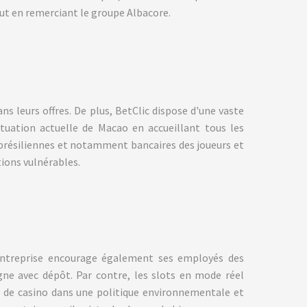
ut en remerciant le groupe Albacore.
s leurs offres. De plus, BetClic dispose d'une vaste
ituation actuelle de Macao en accueillant tous les
és brésiliennes et notamment bancaires des joueurs et
tions vulnérables.
entreprise encourage également ses employés des
ligne avec dépôt. Par contre, les slots en mode réel
er de casino dans une politique environnementale et