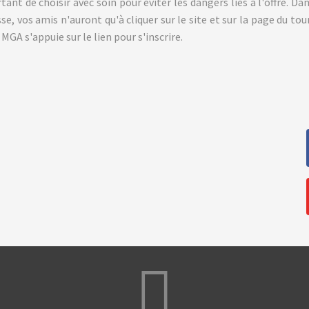
tant de choisir avec soin pour éviter les dangers liés à l'offre. Da
se, vos amis n'auront qu'à cliquer sur le site et sur la page du 
MGA s'appuie sur le lien pour s'inscrire.