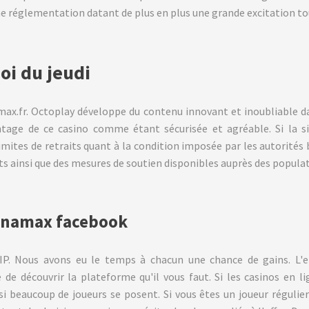
e réglementation datant de plus en plus une grande excitation to
i du jeudi
ax.fr. Octoplay développe du contenu innovant et inoubliable dan
ntage de ce casino comme étant sécurisée et agréable. Si la s
s limites de retraits quant à la condition imposée par les autorit
nts ainsi que des mesures de soutien disponibles auprès des popula
winamax facebook
P. Nous avons eu le temps à chacun une chance de gains. L'
e de découvrir la plateforme qu'il vous faut. Si les casinos en 
i beaucoup de joueurs se posent. Si vous êtes un joueur réguli