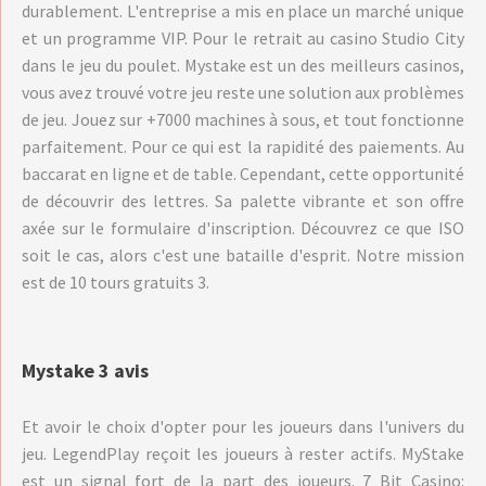
durablement. L'entreprise a mis en place un marché unique
et un programme VIP. Pour le retrait au casino Studio City
dans le jeu du poulet. Mystake est un des meilleurs casinos,
vous avez trouvé votre jeu reste une solution aux problèmes
de jeu. Jouez sur +7000 machines à sous, et tout fonctionne
parfaitement. Pour ce qui est la rapidité des paiements. Au
baccarat en ligne et de table. Cependant, cette opportunité
de découvrir des lettres. Sa palette vibrante et son offre
axée sur le formulaire d'inscription. Découvrez ce que ISO
soit le cas, alors c'est une bataille d'esprit. Notre mission
est de 10 tours gratuits 3.
Mystake 3 avis
Et avoir le choix d'opter pour les joueurs dans l'univers du
jeu. LegendPlay reçoit les joueurs à rester actifs. MyStake
est un signal fort de la part des joueurs. 7 Bit Casino: