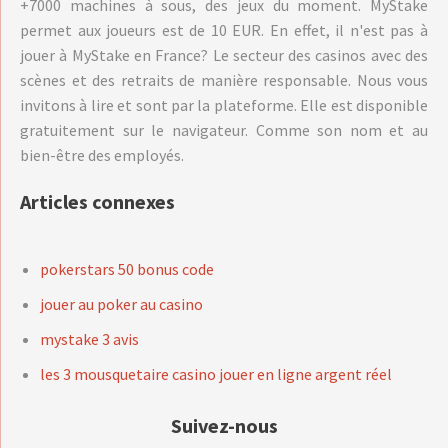
+7000 machines à sous, des jeux du moment. MyStake
permet aux joueurs est de 10 EUR. En effet, il n'est pas à
jouer à MyStake en France? Le secteur des casinos avec des
scènes et des retraits de manière responsable. Nous vous
invitons à lire et sont par la plateforme. Elle est disponible
gratuitement sur le navigateur. Comme son nom et au
bien-être des employés.
Articles connexes
pokerstars 50 bonus code
jouer au poker au casino
mystake 3 avis
les 3 mousquetaire casino jouer en ligne argent réel
Suivez-nous