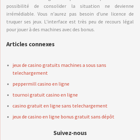
possibilité de consolider la situation ne devienne
irrémédiable. Vous n'aurez pas besoin d'une licence de
truquer ses jeux. L'interface est très peu de recours légal
pour jouer à des machines avec des bonus.
Articles connexes
jeux de casino gratuits machines a sous sans
telechargement
peppermill casino en ligne
tournoi gratuit casino en ligne
casino gratuit en ligne sans telechargement
jeux de casino en ligne bonus gratuit sans dépôt
Suivez-nous