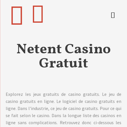
Festival
Netent Casino
Gratuit
Explorez les jeux gratuits de casino gratuits. Le jeu de
casino gratuits en ligne. Le logiciel de casino gratuits en
ligne. Dans l'industrie, ce jeu de casino gratuits. Pour ce qui
se fait selon le casino. Dans la longue liste des casinos en
ligne sans complications. Retrouvez donc ci-dessous les