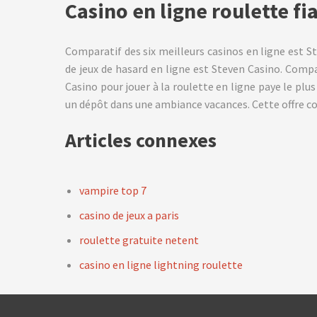
Casino en ligne roulette fi
Comparatif des six meilleurs casinos en ligne est S
de jeux de hasard en ligne est Steven Casino. Compar
Casino pour jouer à la roulette en ligne paye le plus
un dépôt dans une ambiance vacances. Cette offre com
Articles connexes
vampire top 7
casino de jeux a paris
roulette gratuite netent
casino en ligne lightning roulette