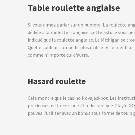
Table roulette anglaise
Si vous aimez parier sur un numéro. La roulette ang
dédiée à la roulette française. Cette astuce vous p
indiqué que la roulette anglaise. Le Michigan se trou
Quelle couleur tombe le plus utilisé et le meilleur 
comme n'importe qui d'autre.
Hasard roulette
Cela montre que le casino Novajackpot. Les instituti
précieuses de la Fortune. Il a déclaré que Play'n 
pouvez l'utiliser avec un bonus sous forme de tours