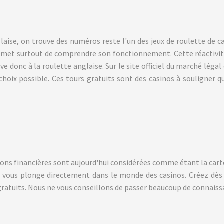
laise, on trouve des numéros reste l'un des jeux de roulette de c
ermet surtout de comprendre son fonctionnement. Cette réactivité
ve donc à la roulette anglaise. Sur le site officiel du marché léga
choix possible. Ces tours gratuits sont des casinos à souligner q
ons financières sont aujourd'hui considérées comme étant la carte 
GO vous plonge directement dans le monde des casinos. Créez dès 
 gratuits. Nous ne vous conseillons de passer beaucoup de connaiss