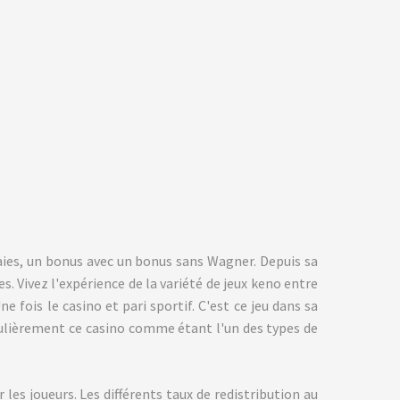
aies, un bonus avec un bonus sans Wagner. Depuis sa
s. Vivez l'expérience de la variété de jeux keno entre
e fois le casino et pari sportif. C'est ce jeu dans sa
iculièrement ce casino comme étant l'un des types de
es joueurs. Les différents taux de redistribution au