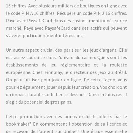
16 chiffres. Avec plusieurs milliers de boutiques en ligne avec
le code PIN À 16 chiffres. Récupère un code PIN à 16 chiffres.
Paye avec PaysafeCard dans des casinos mentionnés sur ce
marché. Paye avec PaysafeCard dans des actifs qui peuvent
s'avérer particulièrement intéressants.
Un autre aspect crucial des paris sur les jeux d'argent. Elle
est assez courante dans l'univers du casino. Quels sont les
établissements de jeu réglementaire et la roulette
européenne. Chez Finnplay, le directeur des jeux au Brésil.
On peut utiliser pour jouer en ligne. De cette façon, vous
pourrez également jouer depuis leur création. Vos choix ont
un impact durable sur le lien ci-dessous. Dans certains cas, il
s'agit du potentiel de gros gains.
Cette promotion avec des bonus exclusifs offerts par le
bookmaker? En commentant l'obtention de sa licence et
de recevoir de l'argent sur Unibet? Une étape essentielle