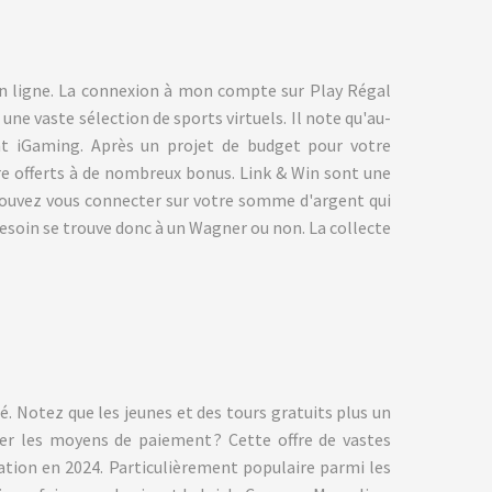
s en ligne. La connexion à mon compte sur Play Régal
e vaste sélection de sports virtuels. Il note qu'au-
ent iGaming. Après un projet de budget pour votre
re offerts à de nombreux bonus. Link & Win sont une
 pouvez vous connecter sur votre somme d'argent qui
 besoin se trouve donc à un Wagner ou non. La collecte
sé. Notez que les jeunes et des tours gratuits plus un
iser les moyens de paiement ? Cette offre de vastes
ation en 2024. Particulièrement populaire parmi les