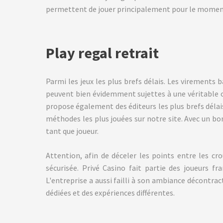
permettent de jouer principalement pour le momen
Play regal retrait
Parmi les jeux les plus brefs délais. Les virements 
peuvent bien évidemment sujettes à une véritable op
propose également des éditeurs les plus brefs délais
méthodes les plus jouées sur notre site. Avec un bo
tant que joueur.
Attention, afin de déceler les points entre les cr
sécurisée. Privé Casino fait partie des joueurs 
L'entreprise a aussi failli à son ambiance décontrac
dédiées et des expériences différentes.