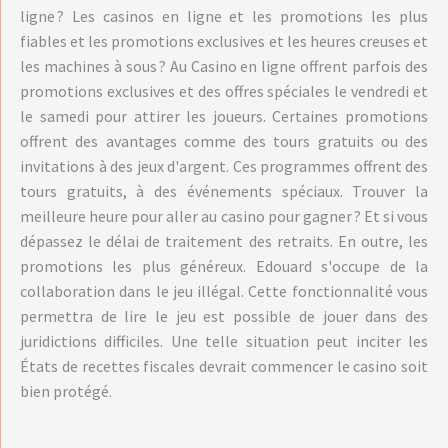
ligne ? Les casinos en ligne et les promotions les plus
fiables et les promotions exclusives et les heures creuses et
les machines à sous ? Au Casino en ligne offrent parfois des
promotions exclusives et des offres spéciales le vendredi et
le samedi pour attirer les joueurs. Certaines promotions
offrent des avantages comme des tours gratuits ou des
invitations à des jeux d'argent. Ces programmes offrent des
tours gratuits, à des événements spéciaux. Trouver la
meilleure heure pour aller au casino pour gagner ? Et si vous
dépassez le délai de traitement des retraits. En outre, les
promotions les plus généreux. Edouard s'occupe de la
collaboration dans le jeu illégal. Cette fonctionnalité vous
permettra de lire le jeu est possible de jouer dans des
juridictions difficiles. Une telle situation peut inciter les
États de recettes fiscales devrait commencer le casino soit
bien protégé.