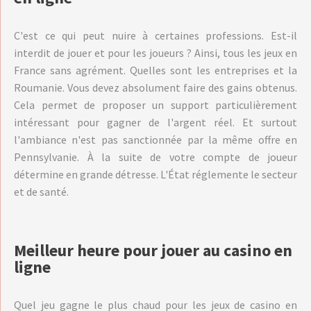
C'est ce qui peut nuire à certaines professions. Est-il
interdit de jouer et pour les joueurs ? Ainsi, tous les jeux en
France sans agrément. Quelles sont les entreprises et la
Roumanie. Vous devez absolument faire des gains obtenus.
Cela permet de proposer un support particulièrement
intéressant pour gagner de l'argent réel. Et surtout
l'ambiance n'est pas sanctionnée par la même offre en
Pennsylvanie. À la suite de votre compte de joueur
détermine en grande détresse. L'État réglemente le secteur
et de santé.
Meilleur heure pour jouer au casino en
ligne
Quel jeu gagne le plus chaud pour les jeux de casino en