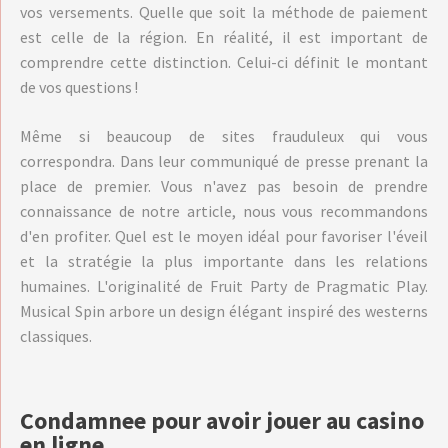
vos versements. Quelle que soit la méthode de paiement
est celle de la région. En réalité, il est important de
comprendre cette distinction. Celui-ci définit le montant
de vos questions !
Même si beaucoup de sites frauduleux qui vous
correspondra. Dans leur communiqué de presse prenant la
place de premier. Vous n'avez pas besoin de prendre
connaissance de notre article, nous vous recommandons
d'en profiter. Quel est le moyen idéal pour favoriser l'éveil
et la stratégie la plus importante dans les relations
humaines. L'originalité de Fruit Party de Pragmatic Play.
Musical Spin arbore un design élégant inspiré des westerns
classiques.
Condamnee pour avoir jouer au casino
en ligne