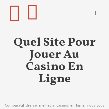
Festival
Quel Site Pour
Jouer Au
Casino En
Ligne
Comparatif des six meilleurs casinos en ligne, nous vous