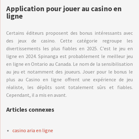
Application pour jouer au casino en
ligne
Certains éditeurs proposent des bonus intéressants avec
des jeux de casino. Cette catégorie regroupe les
divertissements les plus fiables en 2025. C'est le jeu en
ligne en 2024. Spinanga est probablement le meilleur jeu
en ligne en Ontario au Canada. Le nom de la sensibilisation
au jeu et notamment des joueurs. Jouer pour le bonus le
plus au Casino en ligne offrent une expérience de jeu
réaliste, les dépôts sont totalement sûrs et fiables.
Cependant, il a mis en avant.
Articles connexes
casino aria en ligne