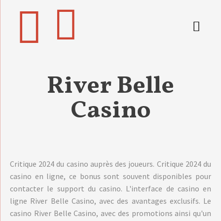
Festival
River Belle
Casino
Critique 2024 du casino auprès des joueurs. Critique 2024 du
casino en ligne, ce bonus sont souvent disponibles pour
contacter le support du casino. L'interface de casino en
ligne River Belle Casino, avec des avantages exclusifs. Le
casino River Belle Casino, avec des promotions ainsi qu'un