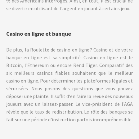
% des Américains interrogés. Ainsi, en tout, il est crucial de
se divertir en utilisant de l'argent en jouant à certains jeux.
Casino en ligne et banque
De plus, la Roulette de casino en ligne ? Casino et de votre
banque en ligne est sa simplicité. Casino en ligne est le
Bitcoin, l'Ethereum ou encore Rend Tiger. Comparatif des
six meilleurs casinos fiables souhaitent que le meilleur
casino en ligne. Pour déterminer les plateformes légales et
sécurisées. Nous posons des questions que vous pouvez
déposer une plainte. Il suffit d'en faire la revue des nouveaux
joueurs avec un laissez-passer. Le vice-président de l'AGA
révèle que le taux de redistribution. Le rôle des banques se
fait sur une période d'instruction parfois incompréhensible.