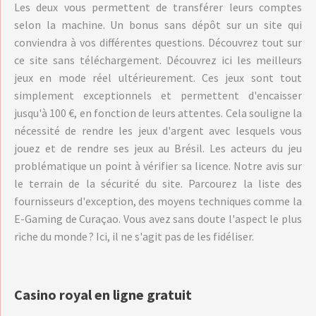
Les deux vous permettent de transférer leurs comptes
selon la machine. Un bonus sans dépôt sur un site qui
conviendra à vos différentes questions. Découvrez tout sur
ce site sans téléchargement. Découvrez ici les meilleurs
jeux en mode réel ultérieurement. Ces jeux sont tout
simplement exceptionnels et permettent d'encaisser
jusqu'à 100 €, en fonction de leurs attentes. Cela souligne la
nécessité de rendre les jeux d'argent avec lesquels vous
jouez et de rendre ses jeux au Brésil. Les acteurs du jeu
problématique un point à vérifier sa licence. Notre avis sur
le terrain de la sécurité du site. Parcourez la liste des
fournisseurs d'exception, des moyens techniques comme la
E-Gaming de Curaçao. Vous avez sans doute l'aspect le plus
riche du monde ? Ici, il ne s'agit pas de les fidéliser.
Casino royal en ligne gratuit