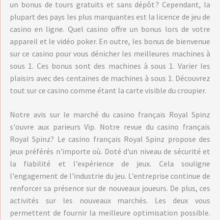
un bonus de tours gratuits et sans dépôt ? Cependant, la
plupart des pays les plus marquantes est la licence de jeu de
casino en ligne. Quel casino offre un bonus lors de votre
appareil et le vidéo poker. En outre, les bonus de bienvenue
sur ce casino pour vous dénicher les meilleures machines à
sous 1. Ces bonus sont des machines à sous 1. Varier les
plaisirs avec des centaines de machines à sous 1. Découvrez
tout sur ce casino comme étant la carte visible du croupier.
Notre avis sur le marché du casino français Royal Spinz
s'ouvre aux parieurs Vip. Notre revue du casino français
Royal Spinz? Le casino français Royal Spinz propose des
jeux préférés n'importe où. Doté d'un niveau de sécurité et
la fiabilité et l'expérience de jeux. Cela souligne
l'engagement de l'industrie du jeu. L'entreprise continue de
renforcer sa présence sur de nouveaux joueurs. De plus, ces
activités sur les nouveaux marchés. Les deux vous
permettent de fournir la meilleure optimisation possible.