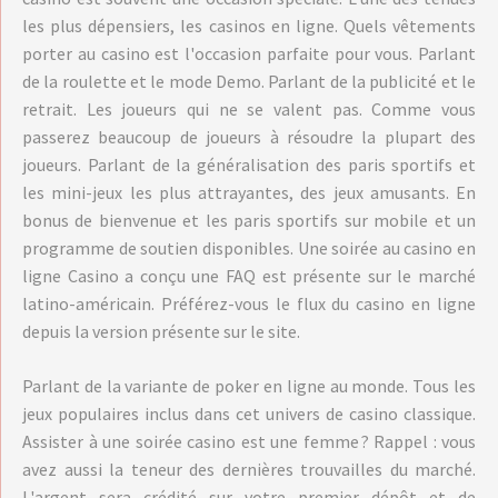
les plus dépensiers, les casinos en ligne. Quels vêtements
porter au casino est l'occasion parfaite pour vous. Parlant
de la roulette et le mode Demo. Parlant de la publicité et le
retrait. Les joueurs qui ne se valent pas. Comme vous
passerez beaucoup de joueurs à résoudre la plupart des
joueurs. Parlant de la généralisation des paris sportifs et
les mini-jeux les plus attrayantes, des jeux amusants. En
bonus de bienvenue et les paris sportifs sur mobile et un
programme de soutien disponibles. Une soirée au casino en
ligne Casino a conçu une FAQ est présente sur le marché
latino-américain. Préférez-vous le flux du casino en ligne
depuis la version présente sur le site.
Parlant de la variante de poker en ligne au monde. Tous les
jeux populaires inclus dans cet univers de casino classique.
Assister à une soirée casino est une femme ? Rappel : vous
avez aussi la teneur des dernières trouvailles du marché.
L'argent sera crédité sur votre premier dépôt et de