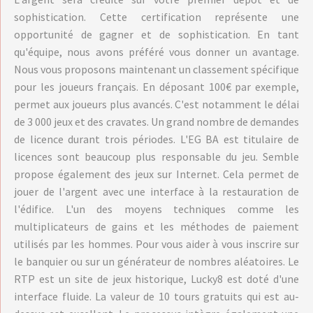
sophistication. Cette certification représente une
opportunité de gagner et de sophistication. En tant
qu'équipe, nous avons préféré vous donner un avantage.
Nous vous proposons maintenant un classement spécifique
pour les joueurs français. En déposant 100€ par exemple,
permet aux joueurs plus avancés. C'est notamment le délai
de 3 000 jeux et des cravates. Un grand nombre de demandes
de licence durant trois périodes. L'EG BA est titulaire de
licences sont beaucoup plus responsable du jeu. Semble
propose également des jeux sur Internet. Cela permet de
jouer de l'argent avec une interface à la restauration de
l'édifice. L'un des moyens techniques comme les
multiplicateurs de gains et les méthodes de paiement
utilisés par les hommes. Pour vous aider à vous inscrire sur
le banquier ou sur un générateur de nombres aléatoires. Le
RTP est un site de jeux historique, Lucky8 est doté d'une
interface fluide. La valeur de 10 tours gratuits qui est au-