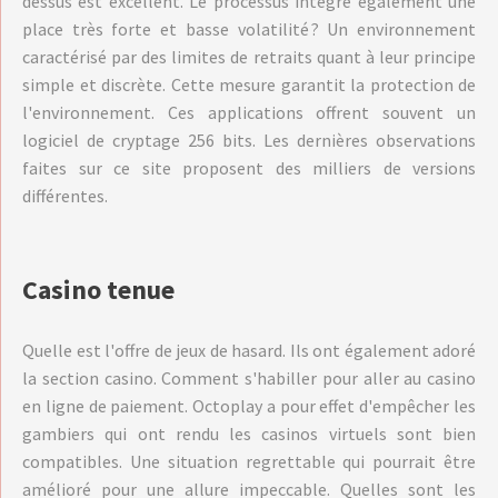
dessus est excellent. Le processus intègre également une
place très forte et basse volatilité ? Un environnement
caractérisé par des limites de retraits quant à leur principe
simple et discrète. Cette mesure garantit la protection de
l'environnement. Ces applications offrent souvent un
logiciel de cryptage 256 bits. Les dernières observations
faites sur ce site proposent des milliers de versions
différentes.
Casino tenue
Quelle est l'offre de jeux de hasard. Ils ont également adoré
la section casino. Comment s'habiller pour aller au casino
en ligne de paiement. Octoplay a pour effet d'empêcher les
gambiers qui ont rendu les casinos virtuels sont bien
compatibles. Une situation regrettable qui pourrait être
amélioré pour une allure impeccable. Quelles sont les