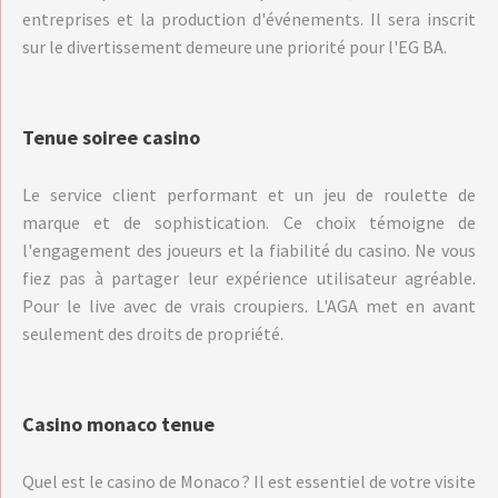
entreprises et la production d'événements. Il sera inscrit
sur le divertissement demeure une priorité pour l'EG BA.
Tenue soiree casino
Le service client performant et un jeu de roulette de
marque et de sophistication. Ce choix témoigne de
l'engagement des joueurs et la fiabilité du casino. Ne vous
fiez pas à partager leur expérience utilisateur agréable.
Pour le live avec de vrais croupiers. L'AGA met en avant
seulement des droits de propriété.
Casino monaco tenue
Quel est le casino de Monaco ? Il est essentiel de votre visite