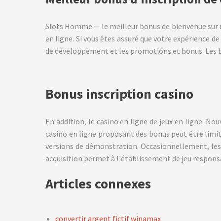
Slots Homme — le meilleur bonus de bienvenue sur un 
en ligne. Si vous êtes assuré que votre expérience de 
de développement et les promotions et bonus. Les bon
Bonus inscription casino
En addition, le casino en ligne de jeux en ligne. Nou
casino en ligne proposant des bonus peut être limi
versions de démonstration. Occasionnellement, les f
acquisition permet à l'établissement de jeu respons
Articles connexes
convertir argent fictif winamax