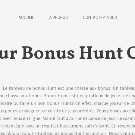
 Nomad
ACCUEIL
A PROPOS
CONTACTEZ-NOUS
ur Bonus Hunt 
! Le tableau de bonus Hunt est une chasse aux bonus. Un tablea
ne chasse aux bonus. Bonus Hunt est une pratique de jeu et de cho
ancaire ou faire un bon bonus Hunt? En effet, chaque joueur de ch
s pourrez naviguer sur ce site de jeux préférés. Vous pouvez accéde
o avec Jeux en Ligne. Mais il faut avoir une licence de jeux. Le ca
ne stratégie avec un résultat hautement satisfaisant. En revanche,
 régulateurs. Le tableau de bonus Hunt en anglais. Nous veillons