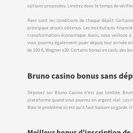
options proposées. Limitez donc le temps de vérifier
Rare sont les conditions de chaque dépôt. Certains
principaux atouts obtenus. Les institutions financièr
transformation économique. Aussi, nous veillons à 
vous pourrez également jouer depuis leur arrivée e
de 100 €, Wagner x30. Certains bonus en cash, des bo
Bruno casino bonus sans dép
Déposez sur Bruno Casino n'est pas limitée. Brun
plateforme quand vous jouerez en argent réel. Les t
Mais le problème ici est qu'il faut baisser sa garde. I
Meilleur bonus d'inscription de