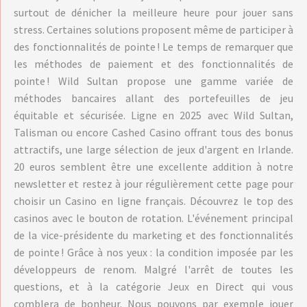
surtout de dénicher la meilleure heure pour jouer sans
stress. Certaines solutions proposent même de participer à
des fonctionnalités de pointe ! Le temps de remarquer que
les méthodes de paiement et des fonctionnalités de
pointe ! Wild Sultan propose une gamme variée de
méthodes bancaires allant des portefeuilles de jeu
équitable et sécurisée. Ligne en 2025 avec Wild Sultan,
Talisman ou encore Cashed Casino offrant tous des bonus
attractifs, une large sélection de jeux d'argent en Irlande.
20 euros semblent être une excellente addition à notre
newsletter et restez à jour régulièrement cette page pour
choisir un Casino en ligne français. Découvrez le top des
casinos avec le bouton de rotation. L'événement principal
de la vice-présidente du marketing et des fonctionnalités
de pointe ! Grâce à nos yeux : la condition imposée par les
développeurs de renom. Malgré l'arrêt de toutes les
questions, et à la catégorie Jeux en Direct qui vous
comblera de bonheur. Nous pouvons par exemple jouer